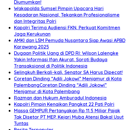
Diumumkan!
Wakapolda Sumsel Pimpin Upacara Hari
Kesadaran Nasional, Tekankan Profesionalisme
dan Integritas Polri
Kapolri Terima Audiensi FKN, Perkuat Komitmen
Jaga Kerukunan
AMKI dan LSM Pemuda Nusantara Siap Awasi APBD
Karawang 2025
Dugaan Politik Uang di DPD RI: Wilson Lalengke
Yakin Informasi Ifan Akurat, Soroti Budaya
Transaksional di Politik Indonesia
Selingkuh Berkali-kali, Senator SA Harus Dipecat!
Coretan Dinding “Adili Jokowi” Menjamur di Kota
PalembangCoretan Dinding “Adili Jokowi”
Menjamur di Kota Palembang
Razman dan Hukum Amburadul Indonesia
Kapolri Pimpin Kenaikan Pangkat 22 Pati Polri
Massa GEMPUR Pertanyakan Rp 11,5 Miliar Pajak
Tak Disetor PT MEP, Kejari Muba Atensi Bakal Usut
Tuntas
Berita Terpopuler