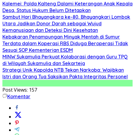
Kalemei: Polda Kalteng Dalami Keterangan Anak Kepala
Desa, Status Hukum Belum Ditetapkan
Sambut Hari Bhayangkara ke-80, Bhayangkari Lombok
Utara Jadikan Donor Darah sebagai Wujud
Kemanusiaan dan Deteksi Dini Kesehatan
Kebakaran Penampungan Minyak Mentah di Sumur
Terdata dalam Koperasi RBS Diduga Beroperasi Tidak
Sesuai SOP Kementerian ESDM
MINW Sukamulia Perkuat Kolaborasi dengan Guru TPQ
di Wilayah Sukamulia dan Sekarteja
Strategi Unik Kapolda NTB Tekan Narkoba: Wajibkan
Istri dan Orang Tua Saksikan Pakta Integritas Personel
Post Views:
157
Komentar