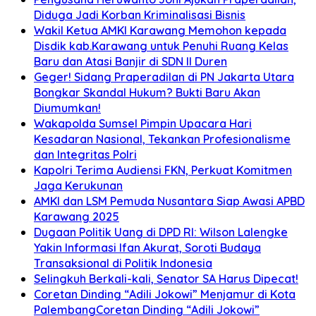
Diduga Jadi Korban Kriminalisasi Bisnis
Wakil Ketua AMKI Karawang Memohon kepada
Disdik kab.Karawang untuk Penuhi Ruang Kelas
Baru dan Atasi Banjir di SDN II Duren
Geger! Sidang Praperadilan di PN Jakarta Utara
Bongkar Skandal Hukum? Bukti Baru Akan
Diumumkan!
Wakapolda Sumsel Pimpin Upacara Hari
Kesadaran Nasional, Tekankan Profesionalisme
dan Integritas Polri
Kapolri Terima Audiensi FKN, Perkuat Komitmen
Jaga Kerukunan
AMKI dan LSM Pemuda Nusantara Siap Awasi APBD
Karawang 2025
Dugaan Politik Uang di DPD RI: Wilson Lalengke
Yakin Informasi Ifan Akurat, Soroti Budaya
Transaksional di Politik Indonesia
Selingkuh Berkali-kali, Senator SA Harus Dipecat!
Coretan Dinding “Adili Jokowi” Menjamur di Kota
PalembangCoretan Dinding “Adili Jokowi”