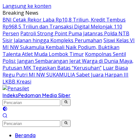
Langsung ke konten
Breaking News
BNI Cetak Rekor Laba Rp10,8 Triliun, Kredit Tembus
Rp968,5 Triliun dan Transaksi Digital Melonjak 110
Persen
Patroli Strong Point Puma Jatanras Polda NTB
Sisir Jalanan hingga Kompleks Perumahan
Siswi Kelas VI
MI NW Sukamulia Kembali Naik Podium, Buktikan
Talenta Atlet Muda Lombok Timur
Kompolnas Sentil
Polisi: Jangan Sembarangan Jerat Warga di Dunia Maya,
Putusan MK Tegaskan Batas “Kerusuhan”
Luar Biasa
Regu Putri MI NW SUKAMULIA Sabet Juara Harpan III
LKBB Kreasi
Indeks
Pedoman Media Siber
Beranda