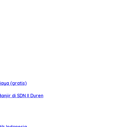
aya (gratis)
jir di SDN II Duren
tik Indonesia