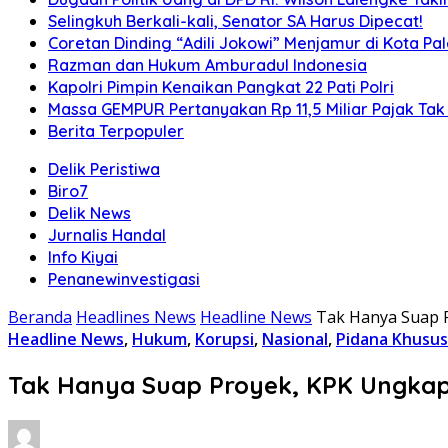
Selingkuh Berkali-kali, Senator SA Harus Dipecat!
Coretan Dinding “Adili Jokowi” Menjamur di Kota P
Razman dan Hukum Amburadul Indonesia
Kapolri Pimpin Kenaikan Pangkat 22 Pati Polri
Massa GEMPUR Pertanyakan Rp 11,5 Miliar Pajak Tak 
Berita Terpopuler
Delik Peristiwa
Biro7
Delik News
Jurnalis Handal
Info Kiyai
Penanewinvestigasi
Beranda
Headlines News
Headline News
Tak Hanya Suap P
Headline News
,
Hukum
,
Korupsi
,
Nasional
,
Pidana Khusus
Tak Hanya Suap Proyek, KPK Ungkap D