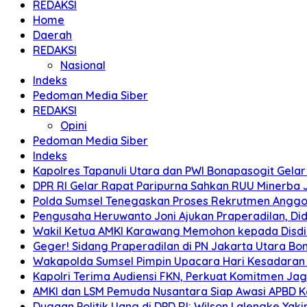
REDAKSI
Home
Daerah
REDAKSI
Nasional
Indeks
Pedoman Media Siber
REDAKSI
Opini
Pedoman Media Siber
Indeks
Kapolres Tapanuli Utara dan PWI Bonapasogit Gelar B
DPR RI Gelar Rapat Paripurna Sahkan RUU Minerba
Polda Sumsel Tenegaskan Proses Rekrutmen Anggota
Pengusaha Heruwanto Joni Ajukan Praperadilan, Didu
Wakil Ketua AMKI Karawang Memohon kepada Disdik k
Geger! Sidang Praperadilan di PN Jakarta Utara B
Wakapolda Sumsel Pimpin Upacara Hari Kesadaran Na
Kapolri Terima Audiensi FKN, Perkuat Komitmen Ja
AMKI dan LSM Pemuda Nusantara Siap Awasi APBD 
Dugaan Politik Uang di DPD RI: Wilson Lalengke Yakin