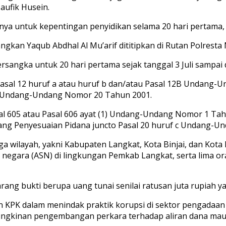
aufik Husein.
untuk kepentingan penyidikan selama 20 hari pertama, terh
gkan Yaqub Abdhal Al Mu’arif dititipkan di Rutan Polresta
angka untuk 20 hari pertama sejak tanggal 3 Juli sampai d
 Pasal 12 huruf a atau huruf b dan/atau Pasal 12B Undan
n Undang-Undang Nomor 20 Tahun 2001.
Pasal 605 atau Pasal 606 ayat (1) Undang-Undang Nomor 1 
ng Penyesuaian Pidana juncto Pasal 20 huruf c Undang-U
ga wilayah, yakni Kabupaten Langkat, Kota Binjai, dan Ko
il negara (ASN) di lingkungan Pemkab Langkat, serta lima o
ang bukti berupa uang tunai senilai ratusan juta rupiah y
PK dalam menindak praktik korupsi di sektor pengadaan ba
ungkinan pengembangan perkara terhadap aliran dana maupu