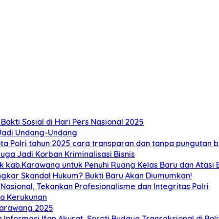
akti Sosial di Hari Pers Nasional 2025
 Jadi Undang-Undang
 Polri tahun 2025 cara transparan dan tanpa pungutan bi
ga Jadi Korban Kriminalisasi Bisnis
ab.Karawang untuk Penuhi Ruang Kelas Baru dan Atasi Ban
ongkar Skandal Hukum? Bukti Baru Akan Diumumkan!
sional, Tekankan Profesionalisme dan Integritas Polri
ga Kerukunan
Karawang 2025
 Informasi Ifan Akurat, Soroti Budaya Transaksional di Poli