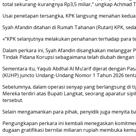
total sekurang-kurangnya Rp3,5 miliar,” ungkap Achmad T
Usai penetapan tersangka, KPK langsung menahan keduanya 
Syah Afandin ditahan di Rumah Tahanan (Rutan) KPK, sedan
«”KPK selanjutnya melakukan penahanan terhadap para ters
Dalam perkara ini, Syah Afandin disangkakan melanggar
Tindak Pidana Korupsi sebagaimana telah diubah denga
Sementara itu, Yaqub Abdhal Al Mu’arif dijerat dengan 
(KUHP) juncto Undang-Undang Nomor 1 Tahun 2026 tenta
Sebelumnya, dalam operasi senyap yang berlangsung di ti
Mereka terdiri atas Bupati Langkat, seorang aparatur sip
tersebut.
Selain mengamankan para pihak, penyidik juga menyita bar
Pengungkapan perkara ini kembali menegaskan komitmen K
dugaan gratifikasi bernilai miliaran rupiah membuka kem