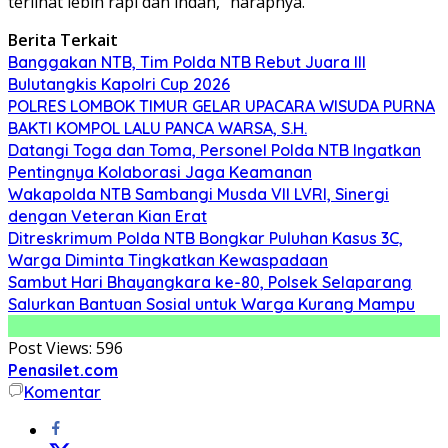
terlihat lebih rapi dan indah,” harapnya.
Berita Terkait
Banggakan NTB, Tim Polda NTB Rebut Juara III
Bulutangkis Kapolri Cup 2026
POLRES LOMBOK TIMUR GELAR UPACARA WISUDA PURNA
BAKTI KOMPOL LALU PANCA WARSA, S.H.
Datangi Toga dan Toma, Personel Polda NTB Ingatkan
Pentingnya Kolaborasi Jaga Keamanan
Wakapolda NTB Sambangi Musda VII LVRI, Sinergi
dengan Veteran Kian Erat
Ditreskrimum Polda NTB Bongkar Puluhan Kasus 3C,
Warga Diminta Tingkatkan Kewaspadaan
Sambut Hari Bhayangkara ke-80, Polsek Selaparang
Salurkan Bantuan Sosial untuk Warga Kurang Mampu
Post Views:
596
Penasilet.com
Komentar