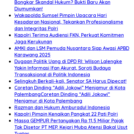
Bongkar Skandal Hukum? Bukti Baru Akan
Diumumkan!
Wakapolda Sumsel Pimpin Upacara Hari
Kesadaran Nasional, Tekankan Profesionalisme
dan Integritas Polri
Kapolri Terima Audiensi FKN, Perkuat Komitmen
Jaga Kerukunan
AMKI dan LSM Pemuda Nusantara Siap Awasi APBD
Karawang 2025
Dugaan Politik Uang di DPD RI: Wilson Lalengke
Yakin Informasi Ifan Akurat, Soroti Budaya
Transaksional di Politik Indonesia
Selingkuh Berkali-kali, Senator SA Harus Dipecat!
Coretan Dinding “Adili Jokowi” Menjamur di Kota
PalembangCoretan Dinding “Adili Jokowi”
Menjamur di Kota Palembang
Razman dan Hukum Amburadul Indonesia
Kapolri Pimpin Kenaikan Pangkat 22 Pati Polri
Massa GEMPUR Pertanyakan Rp 11,5 Miliar Pajak
Tak Disetor PT MEP, Kejari Muba Atensi Bakal Usut
Tuntas