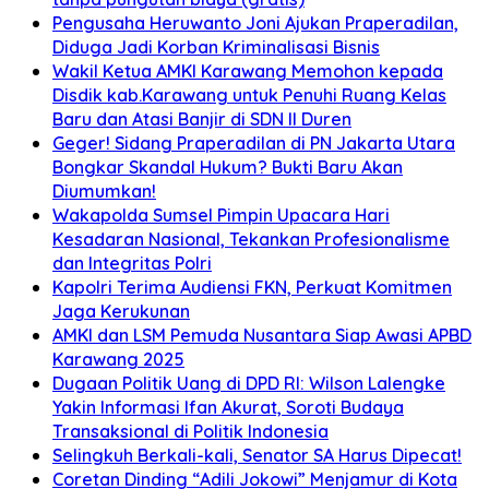
Pengusaha Heruwanto Joni Ajukan Praperadilan,
Diduga Jadi Korban Kriminalisasi Bisnis
Wakil Ketua AMKI Karawang Memohon kepada
Disdik kab.Karawang untuk Penuhi Ruang Kelas
Baru dan Atasi Banjir di SDN II Duren
Geger! Sidang Praperadilan di PN Jakarta Utara
Bongkar Skandal Hukum? Bukti Baru Akan
Diumumkan!
Wakapolda Sumsel Pimpin Upacara Hari
Kesadaran Nasional, Tekankan Profesionalisme
dan Integritas Polri
Kapolri Terima Audiensi FKN, Perkuat Komitmen
Jaga Kerukunan
AMKI dan LSM Pemuda Nusantara Siap Awasi APBD
Karawang 2025
Dugaan Politik Uang di DPD RI: Wilson Lalengke
Yakin Informasi Ifan Akurat, Soroti Budaya
Transaksional di Politik Indonesia
Selingkuh Berkali-kali, Senator SA Harus Dipecat!
Coretan Dinding “Adili Jokowi” Menjamur di Kota