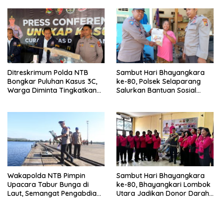
Ditreskrimum Polda NTB
Sambut Hari Bhayangkara
Bongkar Puluhan Kasus 3C,
ke-80, Polsek Selaparang
Warga Diminta Tingkatkan
Salurkan Bantuan Sosial
Kewaspadaan
untuk Warga Kurang Mampu
Wakapolda NTB Pimpin
Sambut Hari Bhayangkara
Upacara Tabur Bunga di
ke-80, Bhayangkari Lombok
Laut, Semangat Pengabdian
Utara Jadikan Donor Darah
Kian Dikuatkan
sebagai Wujud Kemanusiaan
dan Deteksi Dini Kesehatan