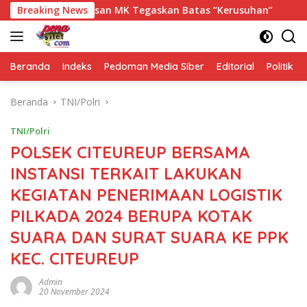
Langsung
 Maya, Putusan MK Tegaskan Batas “Kerusuhan”
Breaking News
Luar Bi
ke
konten
Beranda
Indeks
Pedoman Media Siber
Editorial
Politik
Beranda
TNI/Polri
TNI/Polri
POLSEK CITEUREUP BERSAMA
INSTANSI TERKAIT LAKUKAN
KEGIATAN PENERIMAAN LOGISTIK
PILKADA 2024 BERUPA KOTAK
SUARA DAN SURAT SUARA KE PPK
KEC. CITEUREUP
Admin
20 November 2024