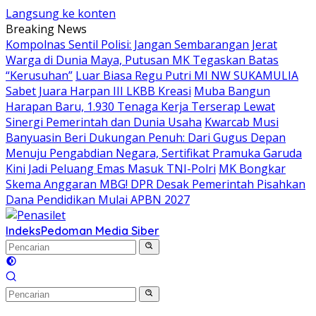
Langsung ke konten
Breaking News
Kompolnas Sentil Polisi: Jangan Sembarangan Jerat
Warga di Dunia Maya, Putusan MK Tegaskan Batas
“Kerusuhan”
Luar Biasa Regu Putri MI NW SUKAMULIA
Sabet Juara Harpan III LKBB Kreasi
Muba Bangun
Harapan Baru, 1.930 Tenaga Kerja Terserap Lewat
Sinergi Pemerintah dan Dunia Usaha
Kwarcab Musi
Banyuasin Beri Dukungan Penuh: Dari Gugus Depan
Menuju Pengabdian Negara, Sertifikat Pramuka Garuda
Kini Jadi Peluang Emas Masuk TNI-Polri
MK Bongkar
Skema Anggaran MBG! DPR Desak Pemerintah Pisahkan
Dana Pendidikan Mulai APBN 2027
Indeks
Pedoman Media Siber