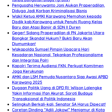
Pengusaha Heruwanto Joni Ajukan Praperadilan,
Diduga Jadi Korban Kriminalisasi Bisnis
Wakil Ketua AMKI Karawang Memohon kepada
Disdik kab.Karawang untuk Penuhi Ruang Kelas
Baru dan Atasi Banjir di SDN II Duren
Geger! Sidang Praperadilan di PN Jakarta Utara
Bongkar Skandal Hukum? Bukti Baru Akan
Diumumkan!
Wakapolda Sumsel Pimpin Upacara Hari
Kesadaran Nasional, Tekankan Profesionalisme
dan Integritas Polri
Kapolri Terima Audiensi FKN, Perkuat Komitmen
Jaga Kerukunan
AMKI dan LSM Pemuda Nusantara Siap Awasi APBD
Karawang 2025
Dugaan Politik Uang di DPD RI: Wilson Lalengke
Yakin Informasi Ifan Akurat, Soroti Budaya
Transaksional di Politik Indonesia
Selingkuh Berkali-kali, Senator SA Harus Dipecat!
Coretan Dinding “Adili Jokowi” Menjamur di Kota