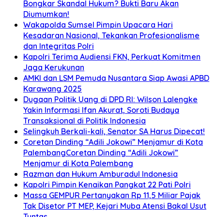
Bongkar Skandal Hukum? Bukti Baru Akan
Diumumkan!
Wakapolda Sumsel Pimpin Upacara Hari
Kesadaran Nasional, Tekankan Profesionalisme
dan Integritas Polri
Kapolri Terima Audiensi FKN, Perkuat Komitmen
Jaga Kerukunan
AMKI dan LSM Pemuda Nusantara Siap Awasi APBD
Karawang 2025
Dugaan Politik Uang di DPD RI: Wilson Lalengke
Yakin Informasi Ifan Akurat, Soroti Budaya
Transaksional di Politik Indonesia
Selingkuh Berkali-kali, Senator SA Harus Dipecat!
Coretan Dinding “Adili Jokowi” Menjamur di Kota
PalembangCoretan Dinding “Adili Jokowi”
Menjamur di Kota Palembang
Razman dan Hukum Amburadul Indonesia
Kapolri Pimpin Kenaikan Pangkat 22 Pati Polri
Massa GEMPUR Pertanyakan Rp 11,5 Miliar Pajak
Tak Disetor PT MEP, Kejari Muba Atensi Bakal Usut
Tuntas