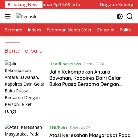
Langsung
rja Dibayar Tunai Rp14,68 Juta
Breaking News
Dugaan Keberpihakan H
ke
konten
Beranda
Indeks
Pedoman Media Siber
Editorial
Politik
Penasilet
Berita Terbaru
Headlines News
8 April 2024
Jalin Kekompakan Antara
Bawahan, Kapolres Dairi Gelar
Buka Puasa Bersama Dengan
Personil Piket Fungsi
TNI/Polri
8 April 2024
Atasi Keresahan Masyarakat Pada