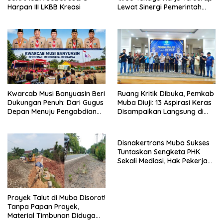
Harpan III LKBB Kreasi
Lewat Sinergi Pemerintah
dan Dunia Usaha
Kwarcab Musi Banyuasin Beri
Ruang Kritik Dibuka, Pemkab
Dukungan Penuh: Dari Gugus
Muba Diuji: 13 Aspirasi Keras
Depan Menuju Pengabdian
Disampaikan Langsung di
Negara, Sertifikat Pramuka
Hadapan Bupati
Garuda Kini Jadi Peluang
Emas Masuk TNI-Polri
Disnakertrans Muba Sukses
Tuntaskan Sengketa PHK
Sekali Mediasi, Hak Pekerja
Dibayar Tunai Rp14,68 Juta
Proyek Talut di Muba Disorot!
Tanpa Papan Proyek,
Material Timbunan Diduga