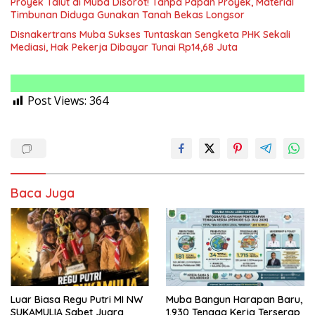
Proyek Talut di Muba Disorot! Tanpa Papan Proyek, Material
Timbunan Diduga Gunakan Tanah Bekas Longsor
Disnakertrans Muba Sukses Tuntaskan Sengketa PHK Sekali
Mediasi, Hak Pekerja Dibayar Tunai Rp14,68 Juta
Post Views:
364
Baca Juga
Luar Biasa Regu Putri MI NW
Muba Bangun Harapan Baru,
SUKAMULIA Sabet Juara
1.930 Tenaga Kerja Terserap