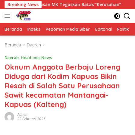
Langsung
 Maya, Putusan MK Tegaskan Batas “Kerusuhan”
Breaking News
Luar Bi
ke
konten
Beranda
Indeks
Pedoman Media Siber
Editorial
Politik
Beranda
Daerah
Daerah
,
Headlines News
Oknum Anggota Berbaju Loreng
Diduga dari Kodim Kapuas Bikin
Resah di Salah Satu Perusahaan
Sawit kecamatan Mantangai-
Kapuas (Kalteng)
Admin
22 Februari 2025