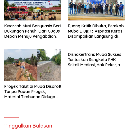
Kwarcab Musi Banyuasin Beri
Ruang Kritik Dibuka, Pemkab
Dukungan Penuh: Dari Gugus
Muba Diuji: 13 Aspirasi Keras
Depan Menuju Pengabdian
Disampaikan Langsung di
Negara, Sertifikat Pramuka
Hadapan Bupati
Garuda Kini Jadi Peluang
Emas Masuk TNI-Polri
Disnakertrans Muba Sukses
Tuntaskan Sengketa PHK
Sekali Mediasi, Hak Pekerja
Dibayar Tunai Rp14,68 Juta
Proyek Talut di Muba Disorot!
Tanpa Papan Proyek,
Material Timbunan Diduga
Gunakan Tanah Bekas
Longsor
Tinggalkan Balasan