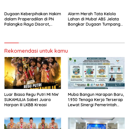
Gunakan Tanah Bekas
Longsor
Dugaan Keberpihakan Hakim
Alarm Merah Tata Kelola
dalam Praperadilan di PN
Lahan di Muba! ABS Jelata
Palangka Raya Disorot,
Bongkar Dugaan Tumpang
Kuasa Hukum Pertanyakan
Tindih Aset Daerah, Kawasan
Independensi Peradilan
Hutan, dan Konsesi
Korporasi Terungkap
Rekomendasi untuk kamu
Luar Biasa Regu Putri MI NW
Muba Bangun Harapan Baru,
SUKAMULIA Sabet Juara
1.930 Tenaga Kerja Terserap
Harpan III LKBB Kreasi
Lewat Sinergi Pemerintah
dan Dunia Usaha