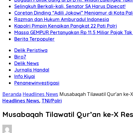
Selingkuh Berkali-kali, Senator SA Harus Dipecat!
Coretan Dinding “Adili Jokowi” Menjamur di Kota P
Razman dan Hukum Amburadul Indonesia
Kapolri Pimpin Kenaikan Pangkat 22 Pati Polri
Massa GEMPUR Pertanyakan Rp 11,5 Miliar Pajak Tak 
Berita Terpopuler
Delik Peristiwa
Biro7
Delik News
Jurnalis Handal
Info Kiyai
Penanewinvestigasi
Beranda
Headlines News
Musabaqah Tilawatil Qur’an ke-
Headlines News
,
TNI/Polri
Musabaqah Tilawatil Qur’an ke-X Re