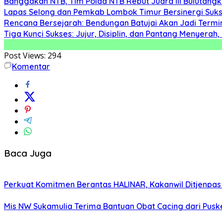
Banggakan NTB, Tim Polda NTB Rebut Juara III Bulutangki
Lapas Selong dan Pemkab Lombok Timur Bersinergi Suk
Rencana Bersejarah: Bendungan Batujai Akan Jadi Termi
Tiga Kunci Sukses: Jujur, Disiplin, dan Pantang Menyer
Post Views:
294
Komentar
Baca Juga
Perkuat Komitmen Berantas HALINAR, Kakanwil Ditjenpas
Mis NW Sukamulia Terima Bantuan Obat Cacing dari Pus