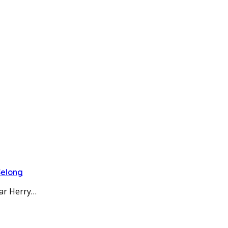
Selong
ar Herry…