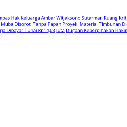
ampas Hak Keluarga Ambar Witjaksono Sutarman
Ruang Krit
di Muba Disorot! Tanpa Papan Proyek, Material Timbunan 
ja Dibayar Tunai Rp14,68 Juta
Dugaan Keberpihakan Hakim 