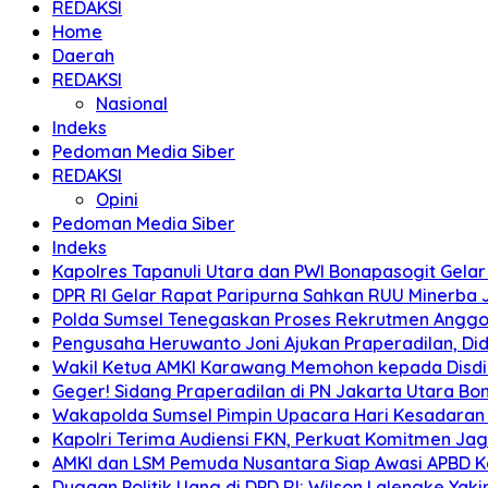
REDAKSI
Home
Daerah
REDAKSI
Nasional
Indeks
Pedoman Media Siber
REDAKSI
Opini
Pedoman Media Siber
Indeks
Kapolres Tapanuli Utara dan PWI Bonapasogit Gelar B
DPR RI Gelar Rapat Paripurna Sahkan RUU Minerba
Polda Sumsel Tenegaskan Proses Rekrutmen Anggota
Pengusaha Heruwanto Joni Ajukan Praperadilan, Didu
Wakil Ketua AMKI Karawang Memohon kepada Disdik k
Geger! Sidang Praperadilan di PN Jakarta Utara B
Wakapolda Sumsel Pimpin Upacara Hari Kesadaran Na
Kapolri Terima Audiensi FKN, Perkuat Komitmen Ja
AMKI dan LSM Pemuda Nusantara Siap Awasi APBD 
Dugaan Politik Uang di DPD RI: Wilson Lalengke Yakin