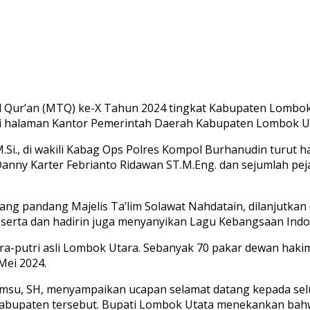
Qur’an (MTQ) ke-X Tahun 2024 tingkat Kabupaten Lombok Ut
i halaman Kantor Pemerintah Daerah Kabupaten Lombok U
 M.Si., di wakili Kabag Ops Polres Kompol Burhanudin turu
ny Karter Febrianto Ridawan ST.M.Eng. dan sejumlah pejabat
ng pandang Majelis Ta’lim Solawat Nahdatain, dilanjutkan
 Peserta dan hadirin juga menyanyikan Lagu Kebangsaan In
ra-putri asli Lombok Utara. Sebanyak 70 pakar dewan hakim 
Mei 2024.
msu, SH, menyampaikan ucapan selamat datang kepada sel
i kabupaten tersebut. Bupati Lombok Utata menekankan b