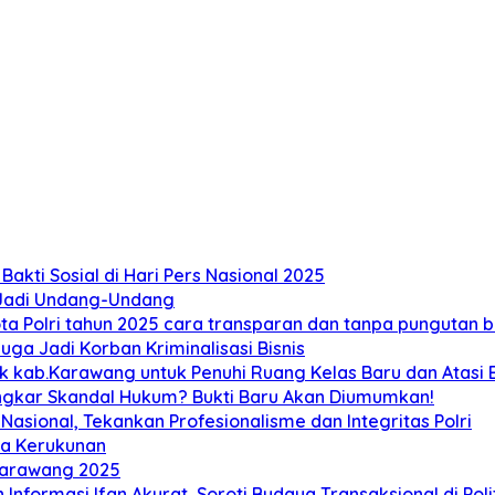
akti Sosial di Hari Pers Nasional 2025
 Jadi Undang-Undang
 Polri tahun 2025 cara transparan dan tanpa pungutan bi
ga Jadi Korban Kriminalisasi Bisnis
ab.Karawang untuk Penuhi Ruang Kelas Baru dan Atasi Ban
ongkar Skandal Hukum? Bukti Baru Akan Diumumkan!
sional, Tekankan Profesionalisme dan Integritas Polri
ga Kerukunan
Karawang 2025
 Informasi Ifan Akurat, Soroti Budaya Transaksional di Poli