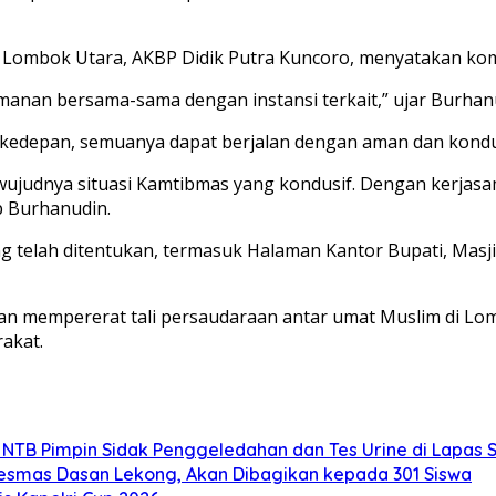
s Lombok Utara, AKBP Didik Putra Kuncoro, menyatakan ko
anan bersama-sama dengan instansi terkait,” ujar Burhan
kedepan, semuanya dapat berjalan dengan aman dan kondu
terwujudnya situasi Kamtibmas yang kondusif. Dengan kerjas
p Burhanudin.
ng telah ditentukan, termasuk Halaman Kantor Bupati, Masj
 dan mempererat tali persaudaraan antar umat Muslim di L
akat.
 NTB Pimpin Sidak Penggeledahan dan Tes Urine di Lapas 
kesmas Dasan Lekong, Akan Dibagikan kepada 301 Siswa