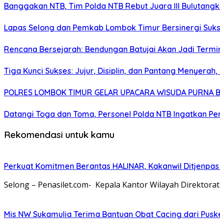
Banggakan NTB, Tim Polda NTB Rebut Juara III Bulutangki
Lapas Selong dan Pemkab Lombok Timur Bersinergi Suk
Rencana Bersejarah: Bendungan Batujai Akan Jadi Termi
Tiga Kunci Sukses: Jujur, Disiplin, dan Pantang Menyer
POLRES LOMBOK TIMUR GELAR UPACARA WISUDA PURNA BA
Datangi Toga dan Toma, Personel Polda NTB Ingatkan P
Rekomendasi untuk kamu
Perkuat Komitmen Berantas HALINAR, Kakanwil Ditjenpas
Selong – Penasilet.com- Kepala Kantor Wilayah Direktora
Mis NW Sukamulia Terima Bantuan Obat Cacing dari Pus