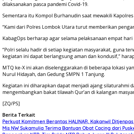
dilaksanakan pasca pandemi Covid-19.
Sementara itu Kompol Burhanudin saat mewakili Kapolre
“Kami dari Polres Lombok Utara turut memberikan pengam
KabagOps berharap agar selama pelaksanaan empat hari 
“Polri selalu hadir di setiap kegiatan masyarakat, guna 
kegiatan ini dapat berlangsung aman dan kondusif,” hara
MTQ ke-X ini akan diselenggarakan di beberapa lokasi ya
Nurul Hidayah, dan Gedung SMPN 1 Tanjung.
Kegiatan ini diharapkan dapat menjadi ajang silaturahmi
mengembangkan bakat tilawah Qur’an di kalangan masyar
[ZQ/PS]
Berita Terkait
Perkuat Komitmen Berantas HALINAR, Kakanwil Ditjenpas
Mis NW Sukamulia Terima Bantuan Obat Cacing dari Pus