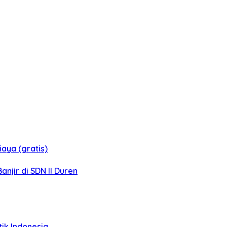
aya (gratis)
jir di SDN II Duren
tik Indonesia