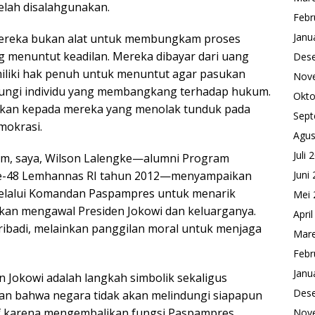
elah disalahgunakan.
Febr
Janu
Mereka bukan alat untuk membungkam proses
 menuntut keadilan. Mereka dibayar dari uang
Des
emiliki hak penuh untuk menuntut agar pasukan
Nov
dungi individu yang membangkang terhadap hukum.
Okto
rikan kepada mereka yang menolak tunduk pada
Sept
mokrasi.
Agus
Juli 
um, saya, Wilson Lalengke—alumni Program
 ke-48 Lemhannas RI tahun 2012—menyampaikan
Juni
elalui Komandan Paspampres untuk menarik
Mei 
kan mengawal Presiden Jokowi dan keluarganya.
Apri
ribadi, melainkan panggilan moral untuk menjaga
Mare
Febr
Janu
 Jokowi adalah langkah simbolik sekaligus
Des
kan bahwa negara tidak akan melindungi siapapun
f karena mengembalikan fungsi Paspampres
Nov