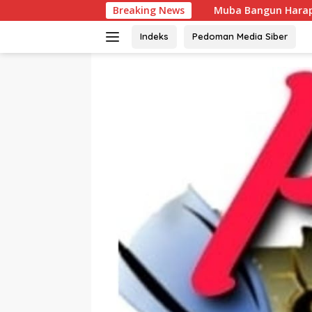
Langsung
Muba Bangun Harapan Baru, 1.930 Tenaga Kerj
Breaking News
ke
konten
Indeks
Pedoman Media Siber