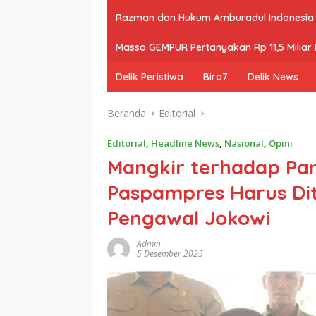
Razman dan Hukum Amburadul Indonesia
Massa GEMPUR Pertanyakan Rp 11,5 Miliar P
Delik Peristiwa
Biro7
Delik News
Beranda
Editorial
Editorial
,
Headline News
,
Nasional
,
Opini
Mangkir terhadap Pan
Paspampres Harus Dit
Pengawal Jokowi
Admin
5 Desember 2025