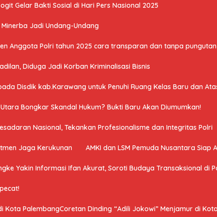
it Gelar Bakti Sosial di Hari Pers Nasional 2025
U Minerba Jadi Undang-Undang
n Anggota Polri tahun 2025 cara transparan dan tanpa pungutan 
ilan, Diduga Jadi Korban Kriminalisasi Bisnis
a Disdik kab.Karawang untuk Penuhi Ruang Kelas Baru dan Atasi 
a Utara Bongkar Skandal Hukum? Bukti Baru Akan Diumumkan!
adaran Nasional, Tekankan Profesionalisme dan Integritas Polri
mitmen Jaga Kerukunan
AMKI dan LSM Pemuda Nusantara Siap 
ngke Yakin Informasi Ifan Akurat, Soroti Budaya Transaksional di Po
ipecat!
 di Kota PalembangCoretan Dinding “Adili Jokowi” Menjamur di Ko