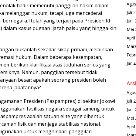
Agus
menolak hadir memenuhi panggilan hakim dalam
Juli 
ya melanggar hukum, tetapi juga mencederai
bernegara. Itulah yang terjadi pada Presiden RI
Juni
) dalam kasus dugaan ijazah palsu yang hingga kini
Mei 
.
Apri
Mare
dangan bukanlah sekadar sikap pribadi, melainkan
Febr
emasi hukum. Dalam beberapa kesempatan,
Janu
emberikan klarifikasi atas tuduhan serius yang
iknya. Namun, panggilan tersebut tidak
tanyaan besar: apakah seorang presiden boleh
Ars
arena jabatannya?
Agus
ngamanan Presiden (Paspampres) di sekitar Jokowi
Juli 
ggunakan fasilitas negara sebagai tameng untuk
Juni
spampres adalah satuan elite yang dibentuk
Mei 
caman fisik dan menjaga stabilitas nasional.
Apri
digunakan untuk menghindari panggilan
Mare