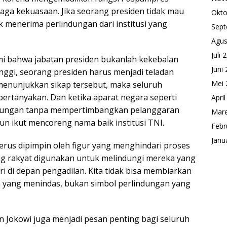
jaga kekuasaan. Jika seorang presiden tidak mau
Okto
k menerima perlindungan dari institusi yang
Sept
Agus
Juli 
mi bahwa jabatan presiden bukanlah kekebalan
Juni
inggi, seorang presiden harus menjadi teladan
Mei 
menunjukkan sikap tersebut, maka seluruh
ipertanyakan. Dan ketika aparat negara seperti
Apri
dungan tanpa mempertimbangkan pelanggaran
Mare
n ikut mencoreng nama baik institusi TNI.
Febr
Janu
terus dipimpin oleh figur yang menghindari proses
ng rakyat digunakan untuk melindungi mereka yang
di depan pengadilan. Kita tidak bisa membiarkan
 yang menindas, bukan simbol perlindungan yang
 Jokowi juga menjadi pesan penting bagi seluruh