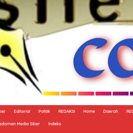
ber
Editorial
Politik
REDAKSI
Home
Daerah
RE
edoman Media Siber
Indeks