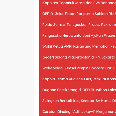
Kapolres Tapanuli Utara dan PWI Bonapasog
DPR RI Gelar Rapat Paripurna Sahkan RU
Polda Sumsel Tenegaskan Proses Rekrutme
Pengusaha Heruwanto Joni Ajukan Praperad
Wakil Ketua AMKI Karawang Memohon kepad
Geger! Sidang Praperadilan di PN Jakart
Wakapolda Sumsel Pimpin Upacara Hari Kes
Kapolri Terima Audiensi FKN, Perkuat Ko
Dugaan Politik Uang di DPD RI: Wilson Lale
Selingkuh Berkali-kali, Senator SA Harus D
Coretan Dinding “Adili Jokowi” Menjamur