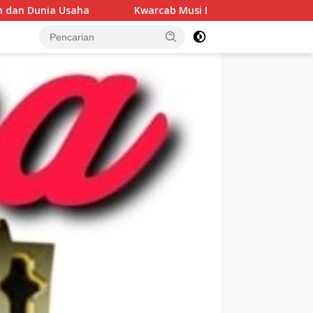
Kwarcab Musi Banyuasin Beri Dukungan Penuh: Dari Gugus Depa