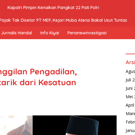
Kapolri Pimpin Kenaikan Pangkat 22 Pati Polri
ajak Tak Disetor PT MEP, Kejari Muba Atensi Bakal Usut Tuntas
Jurnalis Handal
Info Kiyai
Penanewinvestigasi
Ars
ggilan Pengadilan,
Agus
arik dari Kesatuan
Juli 
Juni
Mei 
Apri
Mare
Febr
Janu