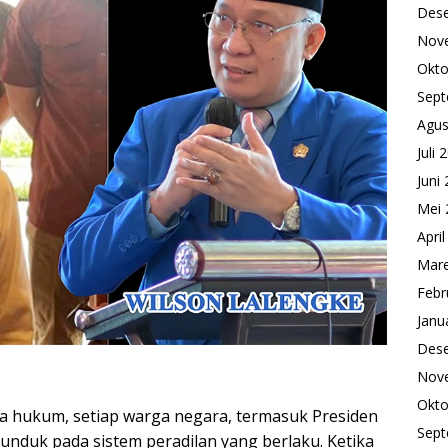
Des
Nov
Okto
Sept
Agus
Juli 
Juni
Mei 
Apri
Mare
Febr
Janu
Des
Nov
Okto
a hukum, setiap warga negara, termasuk Presiden
Sept
tunduk pada sistem peradilan yang berlaku. Ketika