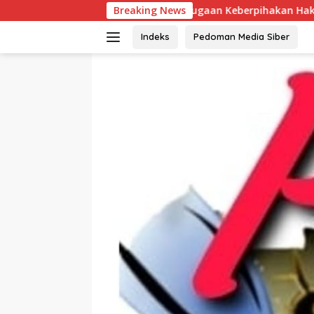
Langsung
Dugaan Keberpihakan Hakim dalam Praperadilan d
Breaking News
ke
konten
Indeks
Pedoman Media Siber