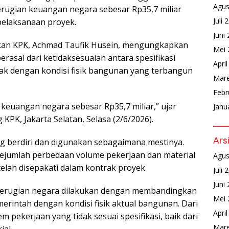
Agus
rugian keuangan negara sebesar Rp35,7 miliar
Juli 
pelaksanaan proyek.
Juni
dikan KPK, Achmad Taufik Husein, mengungkapkan
Mei 
erasal dari ketidaksesuaian antara spesifikasi
Apri
ak dengan kondisi fisik bangunan yang terbangun
Mare
Febr
keuangan negara sebesar Rp35,7 miliar,” ujar
Janu
KPK, Jakarta Selatan, Selasa (2/6/2026).
Ars
 berdiri dan digunakan sebagaimana mestinya.
ejumlah perbedaan volume pekerjaan dan material
Agus
lah disepakati dalam kontrak proyek.
Juli 
Juni
kerugian negara dilakukan dengan membandingkan
Mei 
merintah dengan kondisi fisik aktual bangunan. Dari
Apri
 pekerjaan yang tidak sesuai spesifikasi, baik dari
Mare
al.