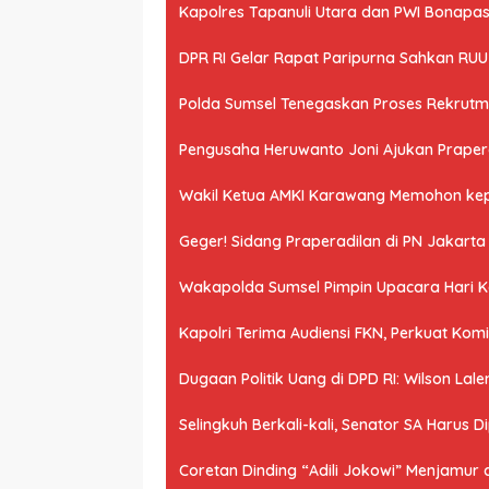
Kapolres Tapanuli Utara dan PWI Bonapasog
DPR RI Gelar Rapat Paripurna Sahkan RU
Polda Sumsel Tenegaskan Proses Rekrutme
Pengusaha Heruwanto Joni Ajukan Praperad
Wakil Ketua AMKI Karawang Memohon kepad
Geger! Sidang Praperadilan di PN Jakart
Wakapolda Sumsel Pimpin Upacara Hari Kes
Kapolri Terima Audiensi FKN, Perkuat Ko
Dugaan Politik Uang di DPD RI: Wilson Lale
Selingkuh Berkali-kali, Senator SA Harus D
Coretan Dinding “Adili Jokowi” Menjamur