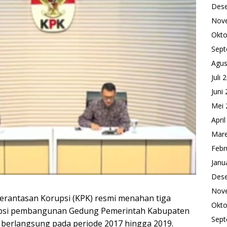
Des
Nov
Okto
Sept
Agus
Juli 
Juni
Mei 
Apri
Mare
Febr
Janu
Des
Nov
erantasan Korupsi (KPK) resmi menahan tiga
Okto
upsi pembangunan Gedung Pemerintah Kabupaten
Sept
berlangsung pada periode 2017 hingga 2019.