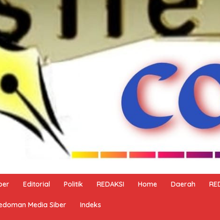
ber
Editorial
Politik
REDAKSI
Home
Daerah
RE
edoman Media Siber
Indeks