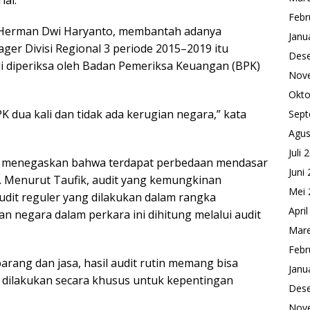
Febr
, Herman Dwi Haryanto, membantah adanya
Janu
er Divisi Regional 3 periode 2015–2019 itu
Des
i diperiksa oleh Badan Pemeriksa Keuangan (BPK)
Nov
Okto
 dua kali dan tidak ada kerugian negara,” kata
Sept
Agus
Juli 
K menegaskan bahwa terdapat perbedaan mendasar
Juni
tif. Menurut Taufik, audit yang kemungkinan
Mei 
dit reguler yang dilakukan dalam rangka
Apri
 negara dalam perkara ini dihitung melalui audit
Mare
Febr
ang dan jasa, hasil audit rutin memang bisa
Janu
g dilakukan secara khusus untuk kepentingan
Des
Nov