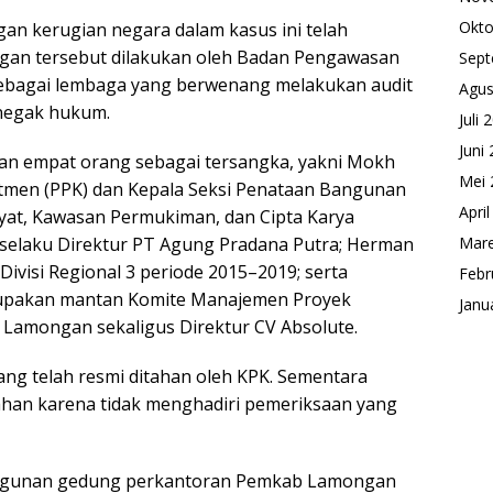
Okto
n kerugian negara dalam kasus ini telah
ngan tersebut dilakukan oleh Badan Pengawasan
Sept
bagai lembaga yang berwenang melakukan audit
Agus
enegak hukum.
Juli 
Juni
kan empat orang sebagai tersangka, yakni Mokh
Mei 
tmen (PPK) dan Kepala Seksi Penataan Bangunan
Apri
at, Kawasan Permukiman, dan Cipta Karya
Mare
selaku Direktur PT Agung Pradana Putra; Herman
ivisi Regional 3 periode 2015–2019; serta
Febr
pakan mantan Komite Manajemen Proyek
Janu
amongan sekaligus Direktur CV Absolute.
ang telah resmi ditahan oleh KPK. Sementara
an karena tidak menghadiri pemeriksaan yang
bangunan gedung perkantoran Pemkab Lamongan