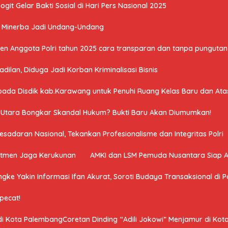
it Gelar Bakti Sosial di Hari Pers Nasional 2025
U Minerba Jadi Undang-Undang
n Anggota Polri tahun 2025 cara transparan dan tanpa pungutan 
ilan, Diduga Jadi Korban Kriminalisasi Bisnis
a Disdik kab.Karawang untuk Penuhi Ruang Kelas Baru dan Atasi 
a Utara Bongkar Skandal Hukum? Bukti Baru Akan Diumumkan!
adaran Nasional, Tekankan Profesionalisme dan Integritas Polri
mitmen Jaga Kerukunan
AMKI dan LSM Pemuda Nusantara Siap 
ngke Yakin Informasi Ifan Akurat, Soroti Budaya Transaksional di Po
ipecat!
 di Kota PalembangCoretan Dinding “Adili Jokowi” Menjamur di Ko