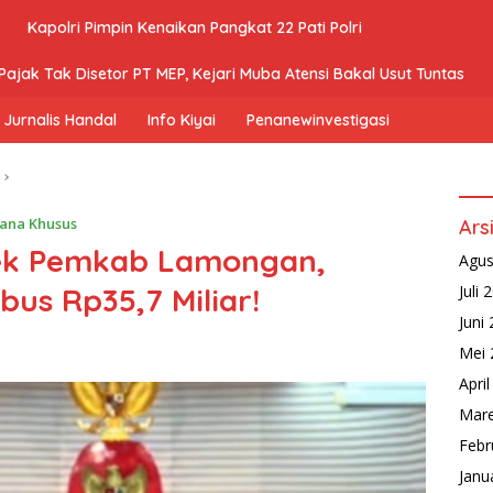
Kapolri Pimpin Kenaikan Pangkat 22 Pati Polri
ajak Tak Disetor PT MEP, Kejari Muba Atensi Bakal Usut Tuntas
Jurnalis Handal
Info Kiyai
Penanewinvestigasi
ana Khusus
Ars
yek Pemkab Lamongan,
Agus
us Rp35,7 Miliar!
Juli 
Juni
Mei 
Apri
Mare
Febr
Janu