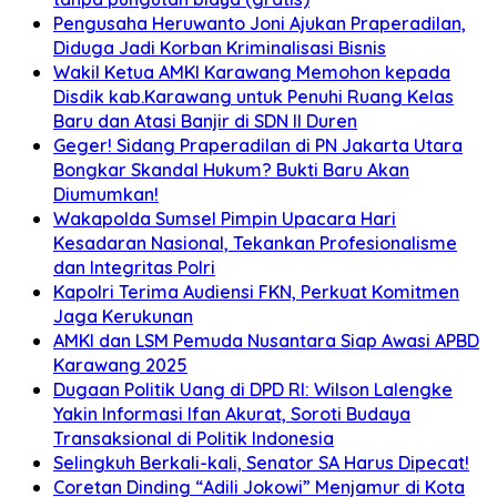
Pengusaha Heruwanto Joni Ajukan Praperadilan,
Diduga Jadi Korban Kriminalisasi Bisnis
Wakil Ketua AMKI Karawang Memohon kepada
Disdik kab.Karawang untuk Penuhi Ruang Kelas
Baru dan Atasi Banjir di SDN II Duren
Geger! Sidang Praperadilan di PN Jakarta Utara
Bongkar Skandal Hukum? Bukti Baru Akan
Diumumkan!
Wakapolda Sumsel Pimpin Upacara Hari
Kesadaran Nasional, Tekankan Profesionalisme
dan Integritas Polri
Kapolri Terima Audiensi FKN, Perkuat Komitmen
Jaga Kerukunan
AMKI dan LSM Pemuda Nusantara Siap Awasi APBD
Karawang 2025
Dugaan Politik Uang di DPD RI: Wilson Lalengke
Yakin Informasi Ifan Akurat, Soroti Budaya
Transaksional di Politik Indonesia
Selingkuh Berkali-kali, Senator SA Harus Dipecat!
Coretan Dinding “Adili Jokowi” Menjamur di Kota