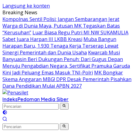
Langsung ke konten
Breaking News
Kompolnas Sentil Polisi: Jangan Sembarangan Jerat
Warga di Dunia Maya, Putusan MK Tegaskan Batas
“Kerusuhan”
Luar Biasa Regu Putri MI NW SUKAMULIA
Sabet Juara Harpan III LKBB Kreasi
Muba Bangun
Harapan Baru, 1.930 Tenaga Kerja Terserap Lewat
Sinergi Pemerintah dan Dunia Usaha
Kwarcab Musi
Banyuasin Beri Dukungan Penuh: Dari Gugus Depan
Menuju Pengabdian Negara, Sertifikat Pramuka Garuda
Kini Jadi Peluang Emas Masuk TNI-Polri
MK Bongkar
Skema Anggaran MBG! DPR Desak Pemerintah Pisahkan
Dana Pendidikan Mulai APBN 2027
Indeks
Pedoman Media Siber