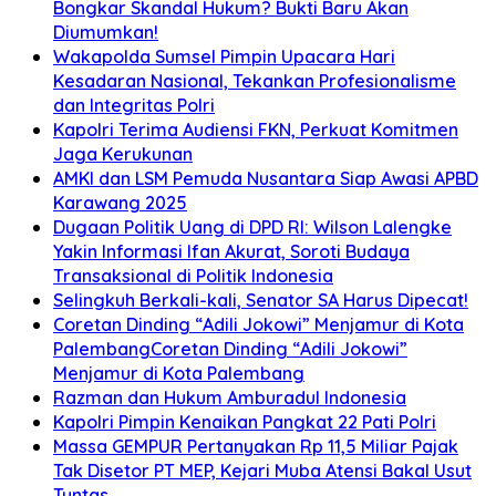
Bongkar Skandal Hukum? Bukti Baru Akan
Diumumkan!
Wakapolda Sumsel Pimpin Upacara Hari
Kesadaran Nasional, Tekankan Profesionalisme
dan Integritas Polri
Kapolri Terima Audiensi FKN, Perkuat Komitmen
Jaga Kerukunan
AMKI dan LSM Pemuda Nusantara Siap Awasi APBD
Karawang 2025
Dugaan Politik Uang di DPD RI: Wilson Lalengke
Yakin Informasi Ifan Akurat, Soroti Budaya
Transaksional di Politik Indonesia
Selingkuh Berkali-kali, Senator SA Harus Dipecat!
Coretan Dinding “Adili Jokowi” Menjamur di Kota
PalembangCoretan Dinding “Adili Jokowi”
Menjamur di Kota Palembang
Razman dan Hukum Amburadul Indonesia
Kapolri Pimpin Kenaikan Pangkat 22 Pati Polri
Massa GEMPUR Pertanyakan Rp 11,5 Miliar Pajak
Tak Disetor PT MEP, Kejari Muba Atensi Bakal Usut
Tuntas