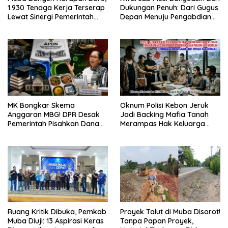
1.930 Tenaga Kerja Terserap
Dukungan Penuh: Dari Gugus
Lewat Sinergi Pemerintah
Depan Menuju Pengabdian
dan Dunia Usaha
Negara, Sertifikat Pramuka
Garuda Kini Jadi Peluang
Emas Masuk TNI-Polri
MK Bongkar Skema
Oknum Polisi Kebon Jeruk
Anggaran MBG! DPR Desak
Jadi Backing Mafia Tanah
Pemerintah Pisahkan Dana
Merampas Hak Keluarga
Pendidikan Mulai APBN 2027
Ambar Witjaksono Sutarman
Ruang Kritik Dibuka, Pemkab
Proyek Talut di Muba Disorot!
Muba Diuji: 13 Aspirasi Keras
Tanpa Papan Proyek,