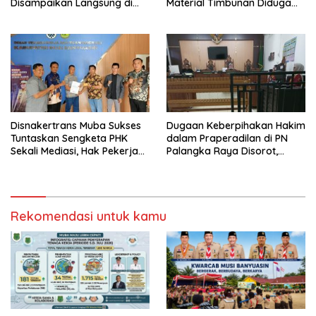
Disampaikan Langsung di
Material Timbunan Diduga
Hadapan Bupati
Gunakan Tanah Bekas
Longsor
Disnakertrans Muba Sukses
Dugaan Keberpihakan Hakim
Tuntaskan Sengketa PHK
dalam Praperadilan di PN
Sekali Mediasi, Hak Pekerja
Palangka Raya Disorot,
Dibayar Tunai Rp14,68 Juta
Kuasa Hukum Pertanyakan
Independensi Peradilan
Rekomendasi untuk kamu