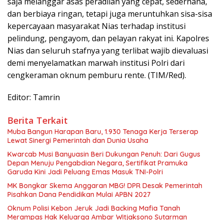
saja melanggar asas peradilan yang cepat, sederhana,
dan berbiaya ringan, tetapi juga meruntuhkan sisa-sisa
kepercayaan masyarakat Nias terhadap institusi
pelindung, pengayom, dan pelayan rakyat ini. Kapolres
Nias dan seluruh stafnya yang terlibat wajib dievaluasi
demi menyelamatkan marwah institusi Polri dari
cengkeraman oknum pemburu rente. (TIM/Red).
Editor: Tamrin
Berita Terkait
Muba Bangun Harapan Baru, 1.930 Tenaga Kerja Terserap
Lewat Sinergi Pemerintah dan Dunia Usaha
Kwarcab Musi Banyuasin Beri Dukungan Penuh: Dari Gugus
Depan Menuju Pengabdian Negara, Sertifikat Pramuka
Garuda Kini Jadi Peluang Emas Masuk TNI-Polri
MK Bongkar Skema Anggaran MBG! DPR Desak Pemerintah
Pisahkan Dana Pendidikan Mulai APBN 2027
Oknum Polisi Kebon Jeruk Jadi Backing Mafia Tanah
Merampas Hak Keluarga Ambar Witjaksono Sutarman