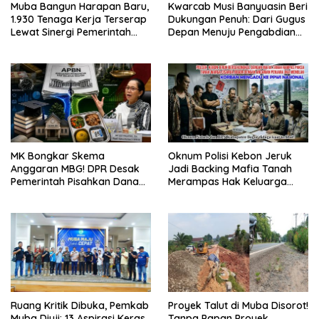
Muba Bangun Harapan Baru,
Kwarcab Musi Banyuasin Beri
1.930 Tenaga Kerja Terserap
Dukungan Penuh: Dari Gugus
Lewat Sinergi Pemerintah
Depan Menuju Pengabdian
dan Dunia Usaha
Negara, Sertifikat Pramuka
Garuda Kini Jadi Peluang
Emas Masuk TNI-Polri
MK Bongkar Skema
Oknum Polisi Kebon Jeruk
Anggaran MBG! DPR Desak
Jadi Backing Mafia Tanah
Pemerintah Pisahkan Dana
Merampas Hak Keluarga
Pendidikan Mulai APBN 2027
Ambar Witjaksono Sutarman
Ruang Kritik Dibuka, Pemkab
Proyek Talut di Muba Disorot!
Muba Diuji: 13 Aspirasi Keras
Tanpa Papan Proyek,