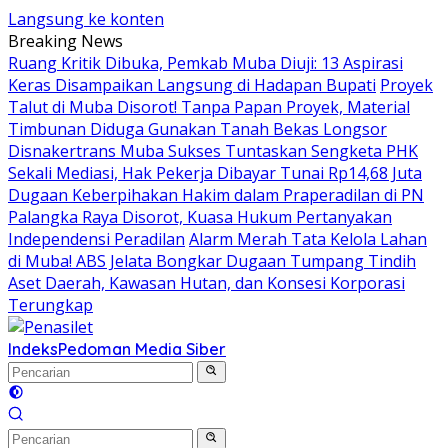
Langsung ke konten
Breaking News
Ruang Kritik Dibuka, Pemkab Muba Diuji: 13 Aspirasi
Keras Disampaikan Langsung di Hadapan Bupati
Proyek
Talut di Muba Disorot! Tanpa Papan Proyek, Material
Timbunan Diduga Gunakan Tanah Bekas Longsor
Disnakertrans Muba Sukses Tuntaskan Sengketa PHK
Sekali Mediasi, Hak Pekerja Dibayar Tunai Rp14,68 Juta
Dugaan Keberpihakan Hakim dalam Praperadilan di PN
Palangka Raya Disorot, Kuasa Hukum Pertanyakan
Independensi Peradilan
Alarm Merah Tata Kelola Lahan
di Muba! ABS Jelata Bongkar Dugaan Tumpang Tindih
Aset Daerah, Kawasan Hutan, dan Konsesi Korporasi
Terungkap
Indeks
Pedoman Media Siber