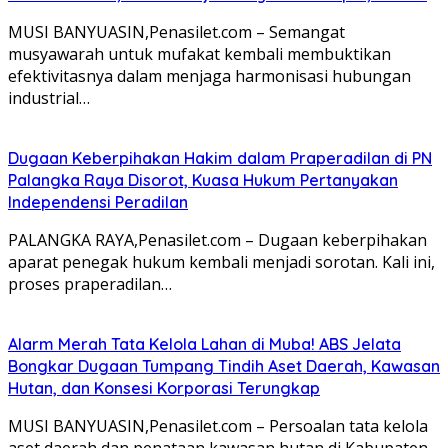
MUSI BANYUASIN,Penasilet.com – Semangat
musyawarah untuk mufakat kembali membuktikan
efektivitasnya dalam menjaga harmonisasi hubungan
industrial…
Dugaan Keberpihakan Hakim dalam Praperadilan di PN
Palangka Raya Disorot, Kuasa Hukum Pertanyakan
Independensi Peradilan
PALANGKA RAYA,Penasilet.com – Dugaan keberpihakan
aparat penegak hukum kembali menjadi sorotan. Kali ini,
proses praperadilan…
Alarm Merah Tata Kelola Lahan di Muba! ABS Jelata
Bongkar Dugaan Tumpang Tindih Aset Daerah, Kawasan
Hutan, dan Konsesi Korporasi Terungkap
MUSI BANYUASIN,Penasilet.com – Persoalan tata kelola
aset daerah dan penataan kawasan hutan di Kabupaten