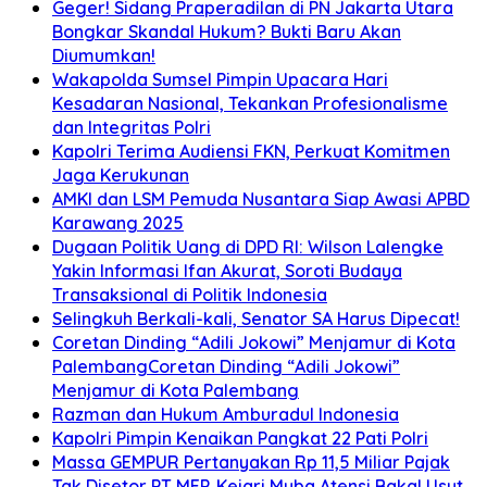
Geger! Sidang Praperadilan di PN Jakarta Utara
Bongkar Skandal Hukum? Bukti Baru Akan
Diumumkan!
Wakapolda Sumsel Pimpin Upacara Hari
Kesadaran Nasional, Tekankan Profesionalisme
dan Integritas Polri
Kapolri Terima Audiensi FKN, Perkuat Komitmen
Jaga Kerukunan
AMKI dan LSM Pemuda Nusantara Siap Awasi APBD
Karawang 2025
Dugaan Politik Uang di DPD RI: Wilson Lalengke
Yakin Informasi Ifan Akurat, Soroti Budaya
Transaksional di Politik Indonesia
Selingkuh Berkali-kali, Senator SA Harus Dipecat!
Coretan Dinding “Adili Jokowi” Menjamur di Kota
PalembangCoretan Dinding “Adili Jokowi”
Menjamur di Kota Palembang
Razman dan Hukum Amburadul Indonesia
Kapolri Pimpin Kenaikan Pangkat 22 Pati Polri
Massa GEMPUR Pertanyakan Rp 11,5 Miliar Pajak
Tak Disetor PT MEP, Kejari Muba Atensi Bakal Usut