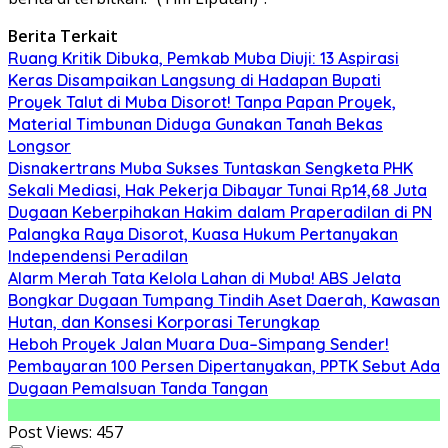
Berita Terkait
Ruang Kritik Dibuka, Pemkab Muba Diuji: 13 Aspirasi
Keras Disampaikan Langsung di Hadapan Bupati
Proyek Talut di Muba Disorot! Tanpa Papan Proyek,
Material Timbunan Diduga Gunakan Tanah Bekas
Longsor
Disnakertrans Muba Sukses Tuntaskan Sengketa PHK
Sekali Mediasi, Hak Pekerja Dibayar Tunai Rp14,68 Juta
Dugaan Keberpihakan Hakim dalam Praperadilan di PN
Palangka Raya Disorot, Kuasa Hukum Pertanyakan
Independensi Peradilan
Alarm Merah Tata Kelola Lahan di Muba! ABS Jelata
Bongkar Dugaan Tumpang Tindih Aset Daerah, Kawasan
Hutan, dan Konsesi Korporasi Terungkap
Heboh Proyek Jalan Muara Dua–Simpang Sender!
Pembayaran 100 Persen Dipertanyakan, PPTK Sebut Ada
Dugaan Pemalsuan Tanda Tangan
Post Views:
457