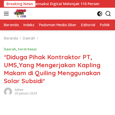
Langsung
riliun dan Transaksi Digital Melonjak 110 Persen
Breaking News
Patro
ke
konten
Beranda
Indeks
Pedoman Media Siber
Editorial
Politik
Beranda
Daerah
Daerah
,
Sorot Kasus
*Diduga Pihak Kontraktor PT,
UMS,Yang Mengerjakan Kapling
Makam di Quiling Menggunakan
Solar Subsidi*
Admin
26 Januari 2024