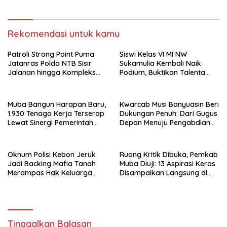
Longsor
Rekomendasi untuk kamu
Patroli Strong Point Puma
Siswi Kelas VI MI NW
Jatanras Polda NTB Sisir
Sukamulia Kembali Naik
Jalanan hingga Kompleks
Podium, Buktikan Talenta
Perumahan
Atlet Muda Lombok Timur
Muba Bangun Harapan Baru,
Kwarcab Musi Banyuasin Beri
1.930 Tenaga Kerja Terserap
Dukungan Penuh: Dari Gugus
Lewat Sinergi Pemerintah
Depan Menuju Pengabdian
dan Dunia Usaha
Negara, Sertifikat Pramuka
Garuda Kini Jadi Peluang
Emas Masuk TNI-Polri
Oknum Polisi Kebon Jeruk
Ruang Kritik Dibuka, Pemkab
Jadi Backing Mafia Tanah
Muba Diuji: 13 Aspirasi Keras
Merampas Hak Keluarga
Disampaikan Langsung di
Ambar Witjaksono Sutarman
Hadapan Bupati
Tinggalkan Balasan