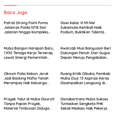
Baca Juga
Patroli Strong Point Puma
Siswi Kelas VI MI NW
Jatanras Polda NTB Sisir
Sukamulia Kembali Naik
Jalanan hingga Kompleks
Podium, Buktikan Talenta
Perumahan
Atlet Muda Lombok Timur
Muba Bangun Harapan Baru,
Kwarcab Musi Banyuasin Beri
1.930 Tenaga Kerja Terserap
Dukungan Penuh: Dari Gugus
Lewat Sinergi Pemerintah
Depan Menuju Pengabdian
dan Dunia Usaha
Negara, Sertifikat Pramuka
Garuda Kini Jadi Peluang
Emas Masuk TNI-Polri
Oknum Polisi Kebon Jeruk
Ruang Kritik Dibuka, Pemkab
Jadi Backing Mafia Tanah
Muba Diuji: 13 Aspirasi Keras
Merampas Hak Keluarga
Disampaikan Langsung di
Ambar Witjaksono Sutarman
Hadapan Bupati
Proyek Talut di Muba Disorot!
Disnakertrans Muba Sukses
Tanpa Papan Proyek,
Tuntaskan Sengketa PHK
Material Timbunan Diduga
Sekali Mediasi, Hak Pekerja
Gunakan Tanah Bekas
Dibayar Tunai Rp14,68 Juta