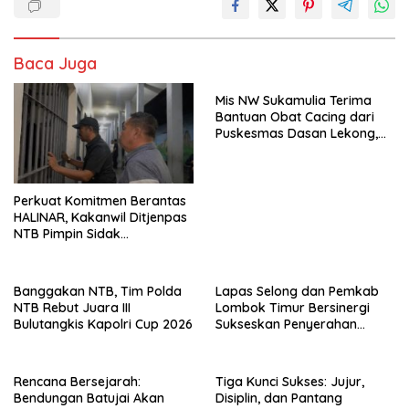
Baca Juga
Mis NW Sukamulia Terima
Bantuan Obat Cacing dari
Puskesmas Dasan Lekong,
Akan Dibagikan kepada 301
Siswa
Perkuat Komitmen Berantas
HALINAR, Kakanwil Ditjenpas
NTB Pimpin Sidak
Penggeledahan dan Tes
Urine di Lapas Selong
Banggakan NTB, Tim Polda
Lapas Selong dan Pemkab
NTB Rebut Juara III
Lombok Timur Bersinergi
Bulutangkis Kapolri Cup 2026
Sukseskan Penyerahan
Remisi Umum Tahun 2026
Rencana Bersejarah:
Tiga Kunci Sukses: Jujur,
Bendungan Batujai Akan
Disiplin, dan Pantang