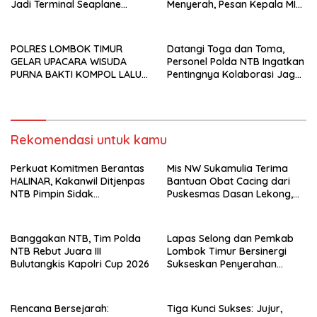
Jadi Terminal Seaplane
Menyerah, Pesan Kepala MI
Pertama di Indonesia
NW Sukamulia pada
Upacara Bendera
POLRES LOMBOK TIMUR
Datangi Toga dan Toma,
GELAR UPACARA WISUDA
Personel Polda NTB Ingatkan
PURNA BAKTI KOMPOL LALU
Pentingnya Kolaborasi Jaga
PANCA WARSA, S.H.
Keamanan
Rekomendasi untuk kamu
Perkuat Komitmen Berantas
Mis NW Sukamulia Terima
HALINAR, Kakanwil Ditjenpas
Bantuan Obat Cacing dari
NTB Pimpin Sidak
Puskesmas Dasan Lekong,
Penggeledahan dan Tes
Akan Dibagikan kepada 301
Urine di Lapas Selong
Siswa
Banggakan NTB, Tim Polda
Lapas Selong dan Pemkab
NTB Rebut Juara III
Lombok Timur Bersinergi
Bulutangkis Kapolri Cup 2026
Sukseskan Penyerahan
Remisi Umum Tahun 2026
Rencana Bersejarah:
Tiga Kunci Sukses: Jujur,