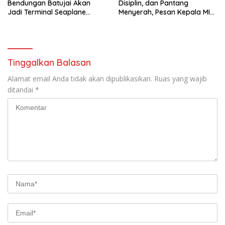
Bendungan Batujai Akan
Disiplin, dan Pantang
Jadi Terminal Seaplane
Menyerah, Pesan Kepala MI
Pertama di Indonesia
NW Sukamulia pada
Upacara Bendera
Tinggalkan Balasan
Alamat email Anda tidak akan dipublikasikan.
Ruas yang wajib
ditandai
*