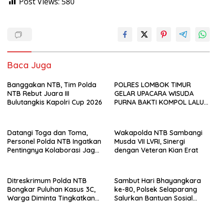
Post Views:
580
Baca Juga
Banggakan NTB, Tim Polda
POLRES LOMBOK TIMUR
NTB Rebut Juara III
GELAR UPACARA WISUDA
Bulutangkis Kapolri Cup 2026
PURNA BAKTI KOMPOL LALU
PANCA WARSA, S.H.
Datangi Toga dan Toma,
Wakapolda NTB Sambangi
Personel Polda NTB Ingatkan
Musda VII LVRI, Sinergi
Pentingnya Kolaborasi Jaga
dengan Veteran Kian Erat
Keamanan
Ditreskrimum Polda NTB
Sambut Hari Bhayangkara
Bongkar Puluhan Kasus 3C,
ke-80, Polsek Selaparang
Warga Diminta Tingkatkan
Salurkan Bantuan Sosial
Kewaspadaan
untuk Warga Kurang Mampu