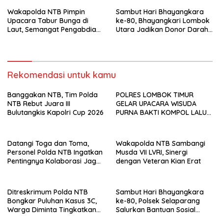
Wakapolda NTB Pimpin
Sambut Hari Bhayangkara
Upacara Tabur Bunga di
ke-80, Bhayangkari Lombok
Laut, Semangat Pengabdian
Utara Jadikan Donor Darah
Kian Dikuatkan
sebagai Wujud Kemanusiaan
dan Deteksi Dini Kesehatan
Rekomendasi untuk kamu
Banggakan NTB, Tim Polda
POLRES LOMBOK TIMUR
NTB Rebut Juara III
GELAR UPACARA WISUDA
Bulutangkis Kapolri Cup 2026
PURNA BAKTI KOMPOL LALU
PANCA WARSA, S.H.
Datangi Toga dan Toma,
Wakapolda NTB Sambangi
Personel Polda NTB Ingatkan
Musda VII LVRI, Sinergi
Pentingnya Kolaborasi Jaga
dengan Veteran Kian Erat
Keamanan
Ditreskrimum Polda NTB
Sambut Hari Bhayangkara
Bongkar Puluhan Kasus 3C,
ke-80, Polsek Selaparang
Warga Diminta Tingkatkan
Salurkan Bantuan Sosial
Kewaspadaan
untuk Warga Kurang Mampu