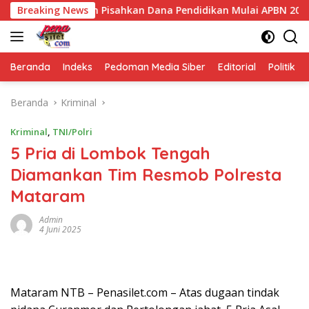
Langsung
k Pemerintah Pisahkan Dana Pendidikan Mulai APBN 2027
Breaking News
ke
konten
Beranda
Indeks
Pedoman Media Siber
Editorial
Politik
Beranda
Kriminal
Kriminal
,
TNI/Polri
5 Pria di Lombok Tengah
Diamankan Tim Resmob Polresta
Mataram
Admin
4 Juni 2025
Mataram NTB – Penasilet.com – Atas dugaan tindak