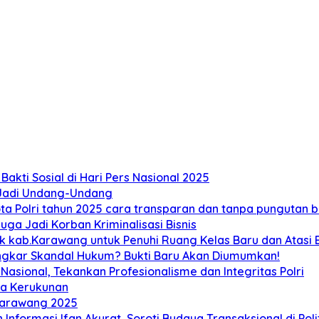
akti Sosial di Hari Pers Nasional 2025
 Jadi Undang-Undang
 Polri tahun 2025 cara transparan dan tanpa pungutan bi
ga Jadi Korban Kriminalisasi Bisnis
ab.Karawang untuk Penuhi Ruang Kelas Baru dan Atasi Ban
ongkar Skandal Hukum? Bukti Baru Akan Diumumkan!
sional, Tekankan Profesionalisme dan Integritas Polri
ga Kerukunan
Karawang 2025
 Informasi Ifan Akurat, Soroti Budaya Transaksional di Poli