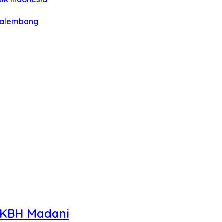
 Palembang
 LKBH Madani