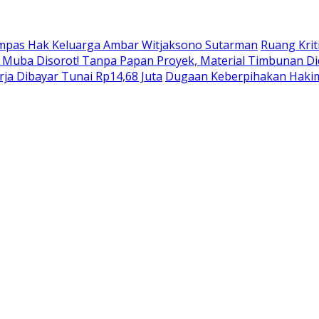
ampas Hak Keluarga Ambar Witjaksono Sutarman
Ruang Krit
di Muba Disorot! Tanpa Papan Proyek, Material Timbunan 
ja Dibayar Tunai Rp14,68 Juta
Dugaan Keberpihakan Hakim 