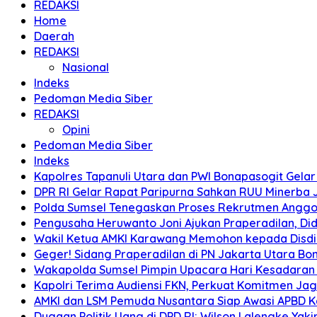
REDAKSI
Home
Daerah
REDAKSI
Nasional
Indeks
Pedoman Media Siber
REDAKSI
Opini
Pedoman Media Siber
Indeks
Kapolres Tapanuli Utara dan PWI Bonapasogit Gelar B
DPR RI Gelar Rapat Paripurna Sahkan RUU Minerba
Polda Sumsel Tenegaskan Proses Rekrutmen Anggota
Pengusaha Heruwanto Joni Ajukan Praperadilan, Didu
Wakil Ketua AMKI Karawang Memohon kepada Disdik k
Geger! Sidang Praperadilan di PN Jakarta Utara B
Wakapolda Sumsel Pimpin Upacara Hari Kesadaran Na
Kapolri Terima Audiensi FKN, Perkuat Komitmen Ja
AMKI dan LSM Pemuda Nusantara Siap Awasi APBD 
Dugaan Politik Uang di DPD RI: Wilson Lalengke Yakin