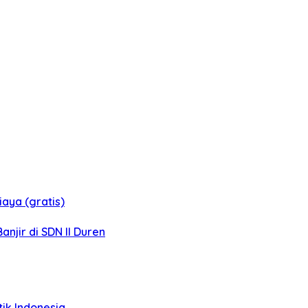
aya (gratis)
jir di SDN II Duren
tik Indonesia