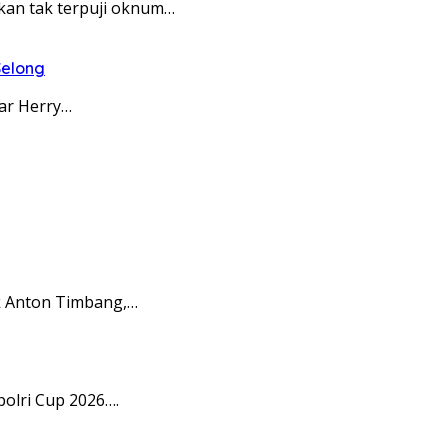
kan tak terpuji oknum…
Selong
ar Herry…
k Anton Timbang,…
olri Cup 2026….