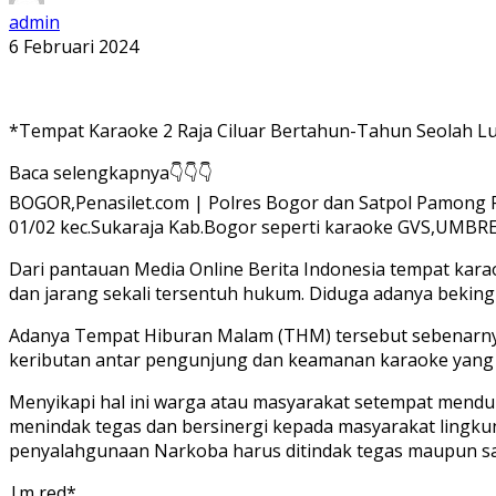
admin
6 Februari 2024
*Tempat Karaoke 2 Raja Ciluar Bertahun-Tahun Seolah L
Baca selengkapnya👇👇👇
BOGOR,Penasilet.com | Polres Bogor dan Satpol Pamong P
01/02 kec.Sukaraja Kab.Bogor seperti karaoke GVS,UMBRE
Dari pantauan Media Online Berita Indonesia tempat kar
dan jarang sekali tersentuh hukum. Diduga adanya beking d
Adanya Tempat Hiburan Malam (THM) tersebut sebenarnya 
keributan antar pengunjung dan keamanan karaoke yang
Menyikapi hal ini warga atau masyarakat setempat mendu
menindak tegas dan bersinergi kepada masyarakat lingku
penyalahgunaan Narkoba harus ditindak tegas maupun sa
|m,red*