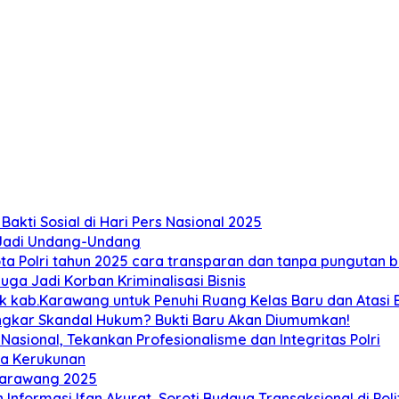
akti Sosial di Hari Pers Nasional 2025
 Jadi Undang-Undang
 Polri tahun 2025 cara transparan dan tanpa pungutan bi
ga Jadi Korban Kriminalisasi Bisnis
ab.Karawang untuk Penuhi Ruang Kelas Baru dan Atasi Ban
ongkar Skandal Hukum? Bukti Baru Akan Diumumkan!
sional, Tekankan Profesionalisme dan Integritas Polri
ga Kerukunan
Karawang 2025
 Informasi Ifan Akurat, Soroti Budaya Transaksional di Poli