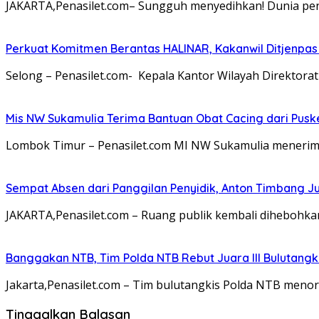
JAKARTA,Penasilet.com– Sungguh menyedihkan! Dunia pen
Perkuat Komitmen Berantas HALINAR, Kakanwil Ditjenpas
Selong – Penasilet.com- Kepala Kantor Wilayah Direktora
Mis NW Sukamulia Terima Bantuan Obat Cacing dari Pus
Lombok Timur – Penasilet.com MI NW Sukamulia menerim
Sempat Absen dari Panggilan Penyidik, Anton Timbang Ju
JAKARTA,Penasilet.com – Ruang publik kembali dihebohk
Banggakan NTB, Tim Polda NTB Rebut Juara III Bulutangki
Jakarta,Penasilet.com – Tim bulutangkis Polda NTB meno
Tinggalkan Balasan