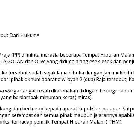
uput Dari Hukum*
raja (PP) di minta merazia beberapaTempat Hiburan Malam
LA,GOLAN dan Olive yang diduga ajang esek-esek dan penj
aoke tersebut sudah sejak lama dibuka dengan jam melebih
ari pihak oknum aparat diwilayah 2 (dua) Raja tersebut, Ka
warga sangat resah dkarenakan diduga dibekingi oknum ap
 yang berdampak minuman keras( miras).
kung dan berharap kepada aparat kepolisian maupun Satpol
ngan setempat dan semua pihak maupun jajarannya apabila
nksi terhadap pemilik Tempat Hiburan Malam ( THM).