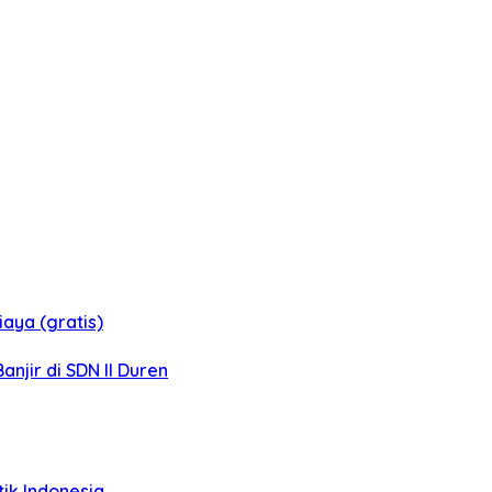
aya (gratis)
jir di SDN II Duren
tik Indonesia