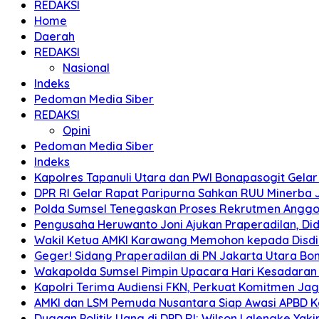
REDAKSI
Home
Daerah
REDAKSI
Nasional
Indeks
Pedoman Media Siber
REDAKSI
Opini
Pedoman Media Siber
Indeks
Kapolres Tapanuli Utara dan PWI Bonapasogit Gelar B
DPR RI Gelar Rapat Paripurna Sahkan RUU Minerba
Polda Sumsel Tenegaskan Proses Rekrutmen Anggota
Pengusaha Heruwanto Joni Ajukan Praperadilan, Didu
Wakil Ketua AMKI Karawang Memohon kepada Disdik k
Geger! Sidang Praperadilan di PN Jakarta Utara B
Wakapolda Sumsel Pimpin Upacara Hari Kesadaran Na
Kapolri Terima Audiensi FKN, Perkuat Komitmen Ja
AMKI dan LSM Pemuda Nusantara Siap Awasi APBD 
Dugaan Politik Uang di DPD RI: Wilson Lalengke Yakin