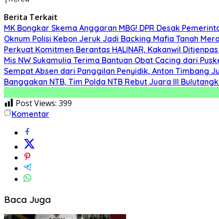
Berita Terkait
MK Bongkar Skema Anggaran MBG! DPR Desak Pemerintah
Oknum Polisi Kebon Jeruk Jadi Backing Mafia Tanah Me
Perkuat Komitmen Berantas HALINAR, Kakanwil Ditjenpas
Mis NW Sukamulia Terima Bantuan Obat Cacing dari Pus
Sempat Absen dari Panggilan Penyidik, Anton Timbang Ju
Banggakan NTB, Tim Polda NTB Rebut Juara III Bulutangki
Post Views:
399
Komentar
Baca Juga