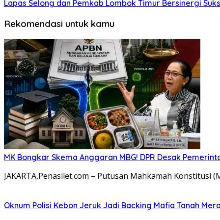
Lapas Selong dan Pemkab Lombok Timur Bersinergi Suk
Rekomendasi untuk kamu
MK Bongkar Skema Anggaran MBG! DPR Desak Pemerintah
JAKARTA,Penasilet.com – Putusan Mahkamah Konstitusi 
Oknum Polisi Kebon Jeruk Jadi Backing Mafia Tanah Me