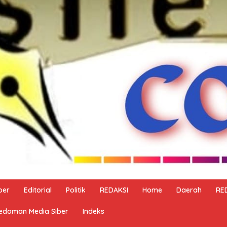
ber
Editorial
Politik
REDAKSI
Home
Daerah
RE
edoman Media Siber
Indeks