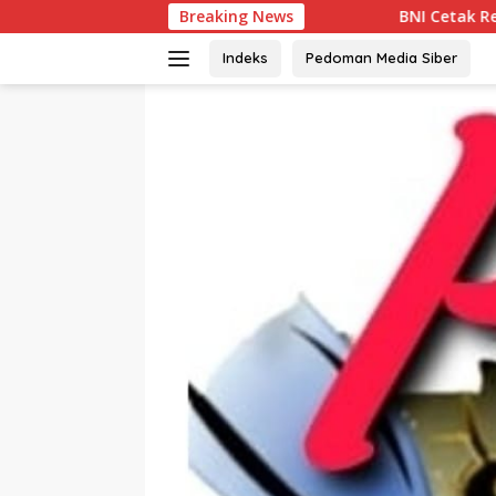
Langsung
Breaking News
BNI Cetak Rekor Laba Rp10,8 Triliun, K
ke
konten
Indeks
Pedoman Media Siber