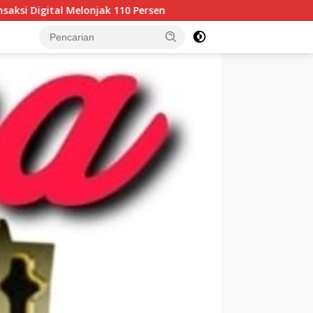
0 Persen
Patroli Strong Point Puma Jatanras Polda NTB