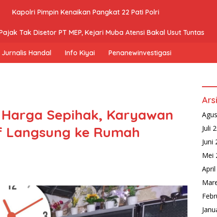
Kapolri Pimpin Kenaikan Pangkat 22 Pati Polri
ajak Tak Disetor PT MEP, Kejari Muba Atensi Bakal Usut Tuntas
Jurnalis Handal
Info Kiyai
Penanewinvestigasi
Ars
 Harga Sepihak, Karyawan
Agus
f Langsung ke Rumah
Juli 
Juni
Mei 
Apri
Mare
Febr
Janu