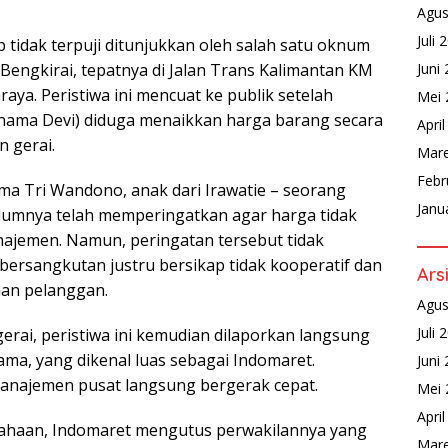
Agus
Juli 
 tidak terpuji ditunjukkan oleh salah satu oknum
Juni
Bengkirai, tepatnya di Jalan Trans Kalimantan KM
ya. Peristiwa ini mencuat ke publik setelah
Mei 
ernama Devi) diduga menaikkan harga barang secara
Apri
 gerai.
Mare
Febr
a Tri Wandono, anak dari Irawatie – seorang
Janu
belumnya telah memperingatkan agar harga tidak
najemen. Namun, peringatan tersebut tidak
bersangkutan justru bersikap tidak kooperatif dan
Ars
han pelanggan.
Agus
Juli 
 gerai, peristiwa ini kemudian dilaporkan langsung
ma, yang dikenal luas sebagai Indomaret.
Juni
anajemen pusat langsung bergerak cepat.
Mei 
Apri
ahaan, Indomaret mengutus perwakilannya yang
Mare