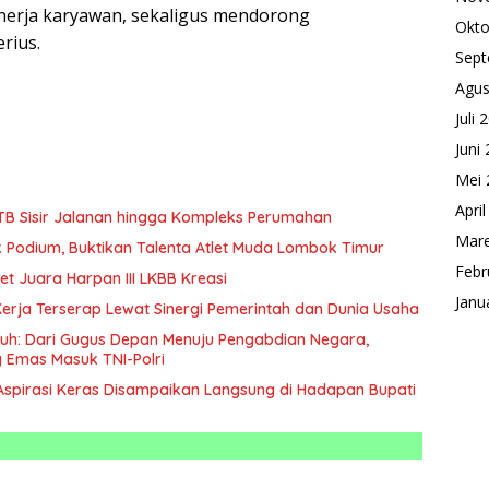
erja karyawan, sekaligus mendorong
Okto
rius.
Sept
Agus
Juli 
Juni
Mei 
Apri
NTB Sisir Jalanan hingga Kompleks Perumahan
Mare
k Podium, Buktikan Talenta Atlet Muda Lombok Timur
Febr
t Juara Harpan III LKBB Kreasi
Janu
erja Terserap Lewat Sinergi Pemerintah dan Dunia Usaha
uh: Dari Gugus Depan Menuju Pengabdian Negara,
g Emas Masuk TNI-Polri
3 Aspirasi Keras Disampaikan Langsung di Hadapan Bupati