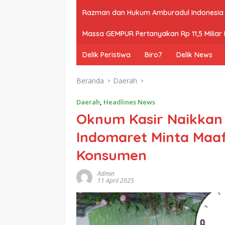
Razman dan Hukum Amburadul Indonesia
Massa GEMPUR Pertanyakan Rp 11,5 Miliar P
Delik Peristiwa
Biro7
Delik News
Beranda
Daerah
Daerah
,
Headlines News
Oknum Kasir Naikkan
Indomaret Minta Maa
Konsumen
Admin
11 April 2025