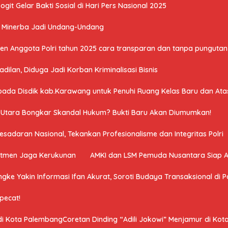
it Gelar Bakti Sosial di Hari Pers Nasional 2025
U Minerba Jadi Undang-Undang
n Anggota Polri tahun 2025 cara transparan dan tanpa pungutan 
ilan, Diduga Jadi Korban Kriminalisasi Bisnis
a Disdik kab.Karawang untuk Penuhi Ruang Kelas Baru dan Atasi 
a Utara Bongkar Skandal Hukum? Bukti Baru Akan Diumumkan!
adaran Nasional, Tekankan Profesionalisme dan Integritas Polri
mitmen Jaga Kerukunan
AMKI dan LSM Pemuda Nusantara Siap 
ngke Yakin Informasi Ifan Akurat, Soroti Budaya Transaksional di Po
ipecat!
 di Kota PalembangCoretan Dinding “Adili Jokowi” Menjamur di Ko