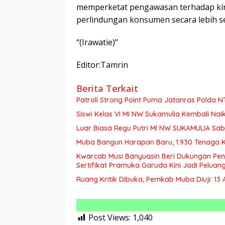
memperketat pengawasan terhadap kin
perlindungan konsumen secara lebih se
“(Irawatie)”
Editor:Tamrin
Berita Terkait
Patroli Strong Point Puma Jatanras Polda 
Siswi Kelas VI MI NW Sukamulia Kembali Nai
Luar Biasa Regu Putri MI NW SUKAMULIA Sabe
Muba Bangun Harapan Baru, 1.930 Tenaga K
Kwarcab Musi Banyuasin Beri Dukungan Pen
Sertifikat Pramuka Garuda Kini Jadi Peluan
Ruang Kritik Dibuka, Pemkab Muba Diuji: 1
Post Views:
1,040