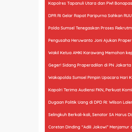
Kapolres Tapanuli Utara dan PWI Bonapasog
DPR RI Gelar Rapat Paripurna Sahkan RU
Polda Sumsel Tenegaskan Proses Rekrutme
Pengusaha Heruwanto Joni Ajukan Praperad
Wakil Ketua AMKI Karawang Memohon kepad
Geger! Sidang Praperadilan di PN Jakart
Wakapolda Sumsel Pimpin Upacara Hari Kes
Kapolri Terima Audiensi FKN, Perkuat Ko
Dugaan Politik Uang di DPD RI: Wilson Lale
Selingkuh Berkali-kali, Senator SA Harus D
Coretan Dinding “Adili Jokowi” Menjamur