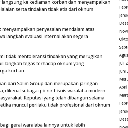
g langsung ke kediaman korban dan menyampaikan
Febr
laian serta tindakan tidak etis dari oknum
Janu
Des
et menyampaikan penyesalan mendalam atas
Nov
a langkah evaluasi internal akan segera
Okto
Sept
Agus
ami tidak mentoleransi tindakan yang merugikan
Juli 
l langkah tegas terhadap oknum yang
rga korban.
Juni
Mei 
an dari Salim Group dan merupakan jaringan
Apri
a, dikenal sebagai pionir bisnis waralaba modern
Mare
syarakat. Reputasi yang telah dibangun selama
Febr
etika muncul perilaku tidak profesional dari oknum
Janu
Des
 bagi gerai waralaba lainnya untuk lebih
Nov