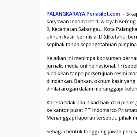
PALANGKARAYA
,
Penasilet.com
– Sikap
karyawan Indomaret di wilayah Kereng 
9, Kecamatan Sabangau, Kota Palangkara
oknum kasir berinisial D (diketahui b
sepihak tanpa sepengetahuan pimpinan
Kejadian ini menimpa konsumen bernam
jurnalis media online nasional. Tri se
dinaikkan tanpa persetujuan resmi ma
diindahkan. Bahkan, oknum kasir yang 
dinilai arogan dalam menanggapi kelu
Karena tidak ada itikad baik dari pihak
ke kantor pusat PT Indomarco Prismata
Menanggapi laporan tersebut, pihak m
Sebagai bentuk tanggung jawab perus