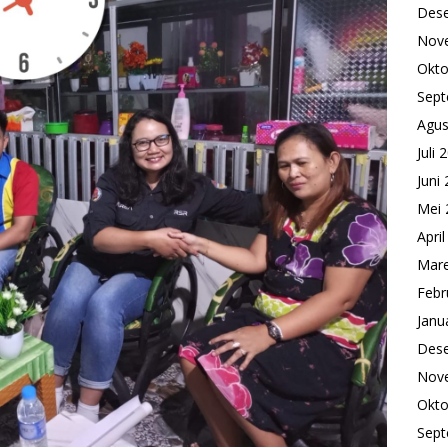
Des
Nov
Okto
Sept
Agus
Juli 
Juni
Mei 
Apri
Mare
Febr
Janu
Des
Nov
Okto
Sept