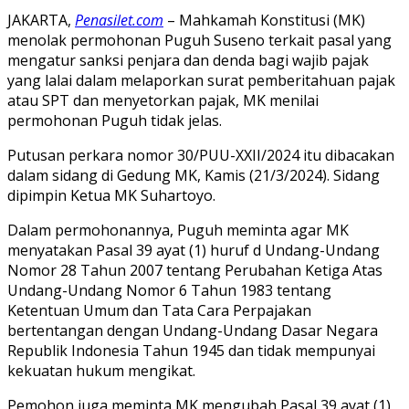
JAKARTA,
Penasilet.com
– Mahkamah Konstitusi (MK)
menolak permohonan Puguh Suseno terkait pasal yang
mengatur sanksi penjara dan denda bagi wajib pajak
yang lalai dalam melaporkan surat pemberitahuan pajak
atau SPT dan menyetorkan pajak, MK menilai
permohonan Puguh tidak jelas.
Putusan perkara nomor 30/PUU-XXII/2024 itu dibacakan
dalam sidang di Gedung MK, Kamis (21/3/2024). Sidang
dipimpin Ketua MK Suhartoyo.
Dalam permohonannya, Puguh meminta agar MK
menyatakan Pasal 39 ayat (1) huruf d Undang-Undang
Nomor 28 Tahun 2007 tentang Perubahan Ketiga Atas
Undang-Undang Nomor 6 Tahun 1983 tentang
Ketentuan Umum dan Tata Cara Perpajakan
bertentangan dengan Undang-Undang Dasar Negara
Republik Indonesia Tahun 1945 dan tidak mempunyai
kekuatan hukum mengikat.
Pemohon juga meminta MK mengubah Pasal 39 ayat (1)