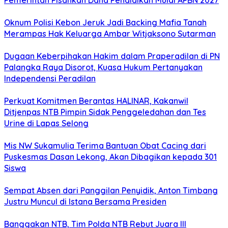
Pemerintah Pisahkan Dana Pendidikan Mulai APBN 2027
Oknum Polisi Kebon Jeruk Jadi Backing Mafia Tanah
Merampas Hak Keluarga Ambar Witjaksono Sutarman
Dugaan Keberpihakan Hakim dalam Praperadilan di PN
Palangka Raya Disorot, Kuasa Hukum Pertanyakan
Independensi Peradilan
Perkuat Komitmen Berantas HALINAR, Kakanwil
Ditjenpas NTB Pimpin Sidak Penggeledahan dan Tes
Urine di Lapas Selong
Mis NW Sukamulia Terima Bantuan Obat Cacing dari
Puskesmas Dasan Lekong, Akan Dibagikan kepada 301
Siswa
Sempat Absen dari Panggilan Penyidik, Anton Timbang
Justru Muncul di Istana Bersama Presiden
Banggakan NTB, Tim Polda NTB Rebut Juara III