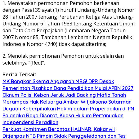
1. Menyatakan permohonan Pemohon berkenaan
dengan Pasal 39 ayat (1) huruf i Undang-Undang Nomor
28 Tahun 2007 tentang Perubahan Ketiga Atas Undang-
Undang Nomor 6 Tahun 1983 tentang Ketentuan Umum
dan Tata Cara Perpajakan (Lembaran Negara Tahun
2007 Nomor 85, Tambahan Lembaran Negara Republik
Indonesia Nomor 4740) tidak dapat diterima;
2. Menolak permohonan Pemohon untuk selain dan
selebihnya.”(Red)”.
Berita Terkait
MK Bongkar Skema Anggaran MBG! DPR Desak
Pemerintah Pisahkan Dana Pendidikan Mulai APBN 2027
Oknum Polisi Kebon Jeruk Jadi Backing Mafia Tanah
Merampas Hak Keluarga Ambar Witjaksono Sutarman
Dugaan Keberpihakan Hakim dalam Praperadilan di PN
Palangka Raya Disorot, Kuasa Hukum Pertanyakan
Independensi Peradilan
Perkuat Komitmen Berantas HALINAR, Kakanwil
Ditjenpas NTB Pimpin Sidak Penggeledahan dan Tes