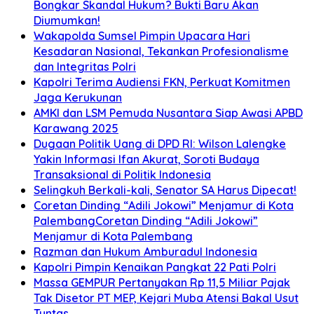
Bongkar Skandal Hukum? Bukti Baru Akan
Diumumkan!
Wakapolda Sumsel Pimpin Upacara Hari
Kesadaran Nasional, Tekankan Profesionalisme
dan Integritas Polri
Kapolri Terima Audiensi FKN, Perkuat Komitmen
Jaga Kerukunan
AMKI dan LSM Pemuda Nusantara Siap Awasi APBD
Karawang 2025
Dugaan Politik Uang di DPD RI: Wilson Lalengke
Yakin Informasi Ifan Akurat, Soroti Budaya
Transaksional di Politik Indonesia
Selingkuh Berkali-kali, Senator SA Harus Dipecat!
Coretan Dinding “Adili Jokowi” Menjamur di Kota
PalembangCoretan Dinding “Adili Jokowi”
Menjamur di Kota Palembang
Razman dan Hukum Amburadul Indonesia
Kapolri Pimpin Kenaikan Pangkat 22 Pati Polri
Massa GEMPUR Pertanyakan Rp 11,5 Miliar Pajak
Tak Disetor PT MEP, Kejari Muba Atensi Bakal Usut
Tuntas