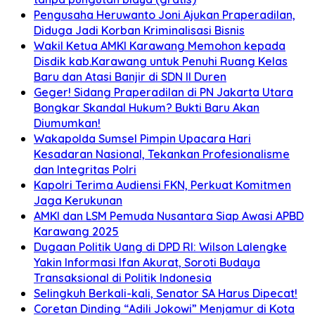
Pengusaha Heruwanto Joni Ajukan Praperadilan,
Diduga Jadi Korban Kriminalisasi Bisnis
Wakil Ketua AMKI Karawang Memohon kepada
Disdik kab.Karawang untuk Penuhi Ruang Kelas
Baru dan Atasi Banjir di SDN II Duren
Geger! Sidang Praperadilan di PN Jakarta Utara
Bongkar Skandal Hukum? Bukti Baru Akan
Diumumkan!
Wakapolda Sumsel Pimpin Upacara Hari
Kesadaran Nasional, Tekankan Profesionalisme
dan Integritas Polri
Kapolri Terima Audiensi FKN, Perkuat Komitmen
Jaga Kerukunan
AMKI dan LSM Pemuda Nusantara Siap Awasi APBD
Karawang 2025
Dugaan Politik Uang di DPD RI: Wilson Lalengke
Yakin Informasi Ifan Akurat, Soroti Budaya
Transaksional di Politik Indonesia
Selingkuh Berkali-kali, Senator SA Harus Dipecat!
Coretan Dinding “Adili Jokowi” Menjamur di Kota