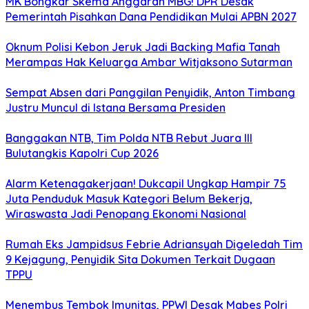
MK Bongkar Skema Anggaran MBG! DPR Desak
Pemerintah Pisahkan Dana Pendidikan Mulai APBN 2027
Oknum Polisi Kebon Jeruk Jadi Backing Mafia Tanah
Merampas Hak Keluarga Ambar Witjaksono Sutarman
Sempat Absen dari Panggilan Penyidik, Anton Timbang
Justru Muncul di Istana Bersama Presiden
Banggakan NTB, Tim Polda NTB Rebut Juara III
Bulutangkis Kapolri Cup 2026
Alarm Ketenagakerjaan! Dukcapil Ungkap Hampir 75
Juta Penduduk Masuk Kategori Belum Bekerja,
Wiraswasta Jadi Penopang Ekonomi Nasional
Rumah Eks Jampidsus Febrie Adriansyah Digeledah Tim
9 Kejagung, Penyidik Sita Dokumen Terkait Dugaan
TPPU
Menembus Tembok Imunitas, PPWI Desak Mabes Polri