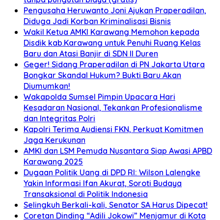
Pengusaha Heruwanto Joni Ajukan Praperadilan,
Diduga Jadi Korban Kriminalisasi Bisnis
Wakil Ketua AMKI Karawang Memohon kepada
Disdik kab.Karawang untuk Penuhi Ruang Kelas
Baru dan Atasi Banjir di SDN II Duren
Geger! Sidang Praperadilan di PN Jakarta Utara
Bongkar Skandal Hukum? Bukti Baru Akan
Diumumkan!
Wakapolda Sumsel Pimpin Upacara Hari
Kesadaran Nasional, Tekankan Profesionalisme
dan Integritas Polri
Kapolri Terima Audiensi FKN, Perkuat Komitmen
Jaga Kerukunan
AMKI dan LSM Pemuda Nusantara Siap Awasi APBD
Karawang 2025
Dugaan Politik Uang di DPD RI: Wilson Lalengke
Yakin Informasi Ifan Akurat, Soroti Budaya
Transaksional di Politik Indonesia
Selingkuh Berkali-kali, Senator SA Harus Dipecat!
Coretan Dinding “Adili Jokowi” Menjamur di Kota