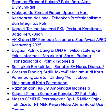
Bongkar Skandal Hukum? Bukti Baru Akan
Diumumkan!
Wakapolda Sumsel Pimpin Upacara Hari
Kesadaran Nasional, Tekankan Profesionalisme
dan Integritas Polri
Kapolri Terima Audiensi FKN, Perkuat Komitmen
Jaga Kerukunan
AMKI dan LSM Pemuda Nusantara Siap Awasi APBD
Karawang 2025
Dugaan Politik Uang di DPD RI: Wilson Lalengke
Yakin Informasi Ifan Akurat, Soroti Budaya
Transaksional di Politik Indonesia
Selingkuh Berkali-kali, Senator SA Harus Dipecat!
Coretan Dinding “Adili Jokowi” Menjamur di Kota
PalembangCoretan Dinding “Adili Jokowi”
Menjamur di Kota Palembang
Razman dan Hukum Amburadul Indonesia
Kapolri Pimpin Kenaikan Pangkat 22 Pati Polri
Massa GEMPUR Pertanyakan Rp 11,5 Miliar Pajak
Tak Disetor PT MEP, Kejari Muba Atensi Bakal Usut
Tuntas