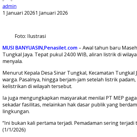
admin
1 Januari 2026
1 Januari 2026
Foto: Ilustrasi
MUSI BANYUASIN
,
Penasilet.com
– Awal tahun baru Maseh
Tungkal Jaya. Tepat pukul 24.00 WIB, aliran listrik di wi
menyala.
Menurut Kepala Desa Sinar Tungkal, Kecamatan Tungkal 
warga. Pasalnya, hingga berjam-jam setelah listrik padam
kelistrikan di wilayah tersebut.
Ia juga mengungkapkan masyarakat menilai PT MEP gagal 
sekadar fasilitas, melainkan hak dasar publik yang berd
lingkungan.
“Ini bukan kali pertama terjadi. Pemadaman sering terjadi
(1/1/2026)