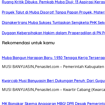
Ruang Kritik Dibuka, Pemkab Muba Diuji: 13 Aspirasi Ker
Proyek Talut di Muba Disorot! Tanpa Papan Proyek, Mat
Disnakertrans Muba Sukses Tuntaskan Sengketa PHK Sekal
Dugaan Keberpihakan Hakim dalam Praperadilan di PN P
Rekomendasi untuk kamu
Muba Bangun Harapan Baru, 1.930 Tenaga Kerja Terserap
MUSI BANYUASIN,Penasilet.com – Pemerintah Kabupaten
Kwarcab Musi Banyuasin Beri Dukungan Penuh: Dari Gugu
MUSI BANYUASIN,Penasilet.com – Kwartir Cabang (Kwar
MK Bongkar Skema Anggaran MBG! DPR Desak Pemerintah