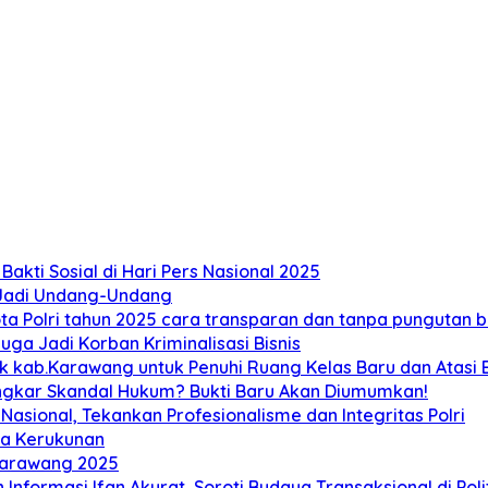
akti Sosial di Hari Pers Nasional 2025
 Jadi Undang-Undang
 Polri tahun 2025 cara transparan dan tanpa pungutan bi
ga Jadi Korban Kriminalisasi Bisnis
ab.Karawang untuk Penuhi Ruang Kelas Baru dan Atasi Ban
ongkar Skandal Hukum? Bukti Baru Akan Diumumkan!
sional, Tekankan Profesionalisme dan Integritas Polri
ga Kerukunan
Karawang 2025
 Informasi Ifan Akurat, Soroti Budaya Transaksional di Poli