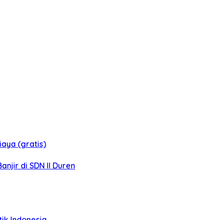
aya (gratis)
jir di SDN II Duren
tik Indonesia