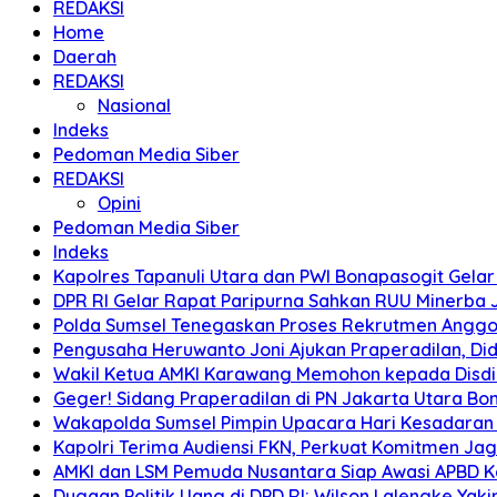
REDAKSI
Home
Daerah
REDAKSI
Nasional
Indeks
Pedoman Media Siber
REDAKSI
Opini
Pedoman Media Siber
Indeks
Kapolres Tapanuli Utara dan PWI Bonapasogit Gelar B
DPR RI Gelar Rapat Paripurna Sahkan RUU Minerba
Polda Sumsel Tenegaskan Proses Rekrutmen Anggota
Pengusaha Heruwanto Joni Ajukan Praperadilan, Didu
Wakil Ketua AMKI Karawang Memohon kepada Disdik k
Geger! Sidang Praperadilan di PN Jakarta Utara B
Wakapolda Sumsel Pimpin Upacara Hari Kesadaran Na
Kapolri Terima Audiensi FKN, Perkuat Komitmen Ja
AMKI dan LSM Pemuda Nusantara Siap Awasi APBD 
Dugaan Politik Uang di DPD RI: Wilson Lalengke Yakin