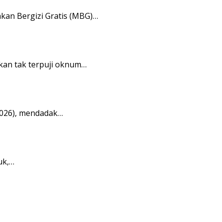
an Bergizi Gratis (MBG)…
kan tak terpuji oknum…
2026), mendadak…
uk,…