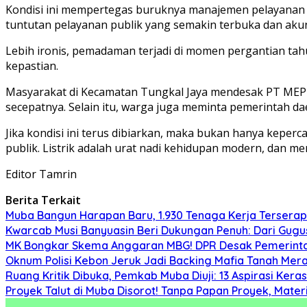
Kondisi ini mempertegas buruknya manajemen pelayanan PT
tuntutan pelayanan publik yang semakin terbuka dan aku
Lebih ironis, pemadaman terjadi di momen pergantian tahun
kepastian.
Masyarakat di Kecamatan Tungkal Jaya mendesak PT MEP 
secepatnya. Selain itu, warga juga meminta pemerintah da
Jika kondisi ini terus dibiarkan, maka bukan hanya kepe
publik. Listrik adalah urat nadi kehidupan modern, dan 
Editor Tamrin
Berita Terkait
Muba Bangun Harapan Baru, 1.930 Tenaga Kerja Terserap
Kwarcab Musi Banyuasin Beri Dukungan Penuh: Dari Gugu
MK Bongkar Skema Anggaran MBG! DPR Desak Pemerintah
Oknum Polisi Kebon Jeruk Jadi Backing Mafia Tanah Me
Ruang Kritik Dibuka, Pemkab Muba Diuji: 13 Aspirasi Ker
Proyek Talut di Muba Disorot! Tanpa Papan Proyek, Mat