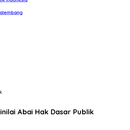
 Palembang
k
nilai Abai Hak Dasar Publik