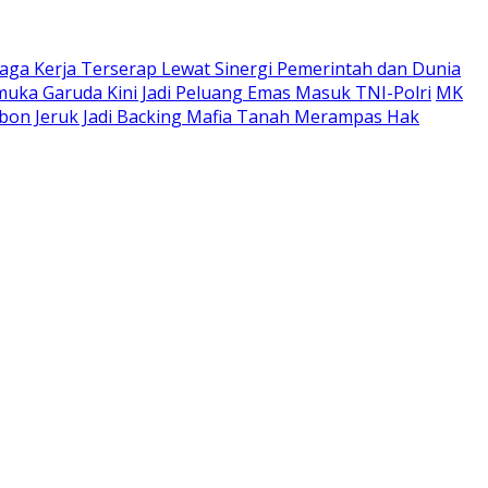
ga Kerja Terserap Lewat Sinergi Pemerintah dan Dunia
uka Garuda Kini Jadi Peluang Emas Masuk TNI-Polri
MK
bon Jeruk Jadi Backing Mafia Tanah Merampas Hak