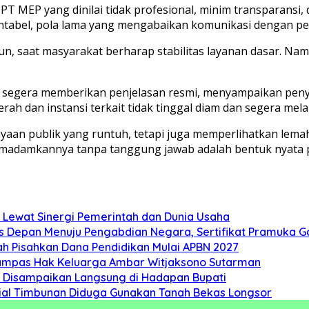
 MEP yang dinilai tidak profesional, minim transparansi,
ntabel, pola lama yang mengabaikan komunikasi dengan pel
, saat masyarakat berharap stabilitas layanan dasar. Namun
segera memberikan penjelasan resmi, menyampaikan penye
erah dan instansi terkait tidak tinggal diam dan segera me
rcayaan publik yang runtuh, tetapi juga memperlihatkan l
memadamkannya tanpa tanggung jawab adalah bentuk nyata p
 Lewat Sinergi Pemerintah dan Dunia Usaha
s Depan Menuju Pengabdian Negara, Sertifikat Pramuka Ga
 Pisahkan Dana Pendidikan Mulai APBN 2027
rampas Hak Keluarga Ambar Witjaksono Sutarman
as Disampaikan Langsung di Hadapan Bupati
erial Timbunan Diduga Gunakan Tanah Bekas Longsor