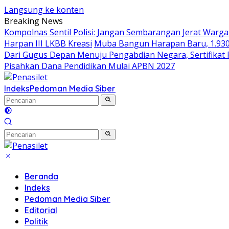
Langsung ke konten
Breaking News
Kompolnas Sentil Polisi: Jangan Sembarangan Jerat Warg
Harpan III LKBB Kreasi
Muba Bangun Harapan Baru, 1.930
Dari Gugus Depan Menuju Pengabdian Negara, Sertifikat 
Pisahkan Dana Pendidikan Mulai APBN 2027
Indeks
Pedoman Media Siber
Beranda
Indeks
Pedoman Media Siber
Editorial
Politik