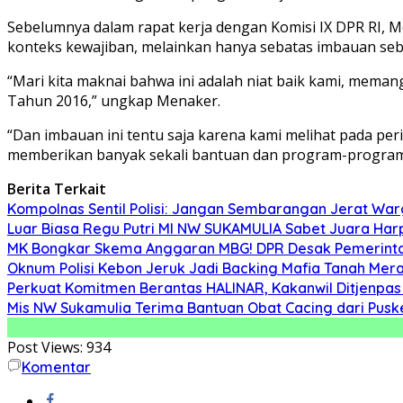
Sebelumnya dalam rapat kerja dengan Komisi IX DPR RI,
konteks kewajiban, melainkan hanya sebatas imbauan seba
“Mari kita maknai bahwa ini adalah niat baik kami, mem
Tahun 2016,” ungkap Menaker.
“Dan imbauan ini tentu saja karena kami melihat pada per
memberikan banyak sekali bantuan dan program-program ya
Berita Terkait
Kompolnas Sentil Polisi: Jangan Sembarangan Jerat War
Luar Biasa Regu Putri MI NW SUKAMULIA Sabet Juara Harpa
MK Bongkar Skema Anggaran MBG! DPR Desak Pemerintah
Oknum Polisi Kebon Jeruk Jadi Backing Mafia Tanah Me
Perkuat Komitmen Berantas HALINAR, Kakanwil Ditjenpas
Mis NW Sukamulia Terima Bantuan Obat Cacing dari Pus
Post Views:
934
Komentar