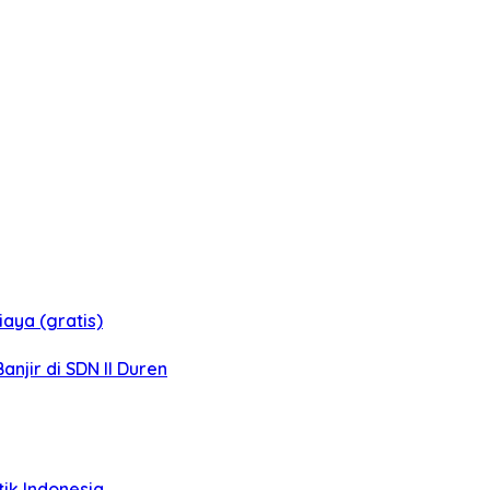
aya (gratis)
jir di SDN II Duren
tik Indonesia