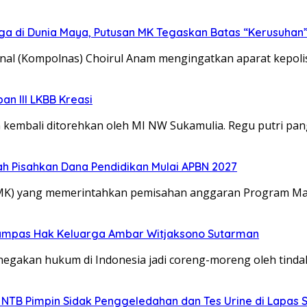
ga di Dunia Maya, Putusan MK Tegaskan Batas “Kerusuhan
onal (Kompolnas) Choirul Anam mengingatkan aparat kepoli
n III LKBB Kreasi
kembali ditorehkan oleh MI NW Sukamulia. Regu putri pa
 Pisahkan Dana Pendidikan Mulai APBN 2027
(MK) yang memerintahkan pemisahan anggaran Program Mak
rampas Hak Keluarga Ambar Witjaksono Sutarman
egakan hukum di Indonesia jadi coreng-moreng oleh tinda
 NTB Pimpin Sidak Penggeledahan dan Tes Urine di Lapas 