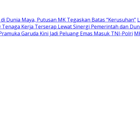
a di Dunia Maya, Putusan MK Tegaskan Batas “Kerusuhan”
L
 Tenaga Kerja Terserap Lewat Sinergi Pemerintah dan Dun
Pramuka Garuda Kini Jadi Peluang Emas Masuk TNI-Polri
MK