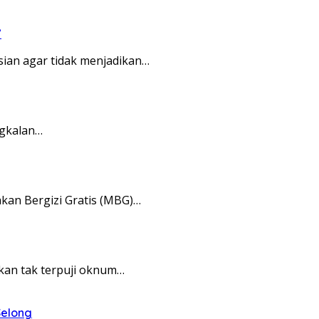
”
sian agar tidak menjadikan…
ngkalan…
an Bergizi Gratis (MBG)…
kan tak terpuji oknum…
Selong