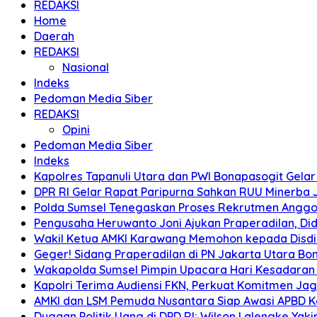
REDAKSI
Home
Daerah
REDAKSI
Nasional
Indeks
Pedoman Media Siber
REDAKSI
Opini
Pedoman Media Siber
Indeks
Kapolres Tapanuli Utara dan PWI Bonapasogit Gelar B
DPR RI Gelar Rapat Paripurna Sahkan RUU Minerba
Polda Sumsel Tenegaskan Proses Rekrutmen Anggota
Pengusaha Heruwanto Joni Ajukan Praperadilan, Didu
Wakil Ketua AMKI Karawang Memohon kepada Disdik k
Geger! Sidang Praperadilan di PN Jakarta Utara B
Wakapolda Sumsel Pimpin Upacara Hari Kesadaran Na
Kapolri Terima Audiensi FKN, Perkuat Komitmen Ja
AMKI dan LSM Pemuda Nusantara Siap Awasi APBD 
Dugaan Politik Uang di DPD RI: Wilson Lalengke Yakin