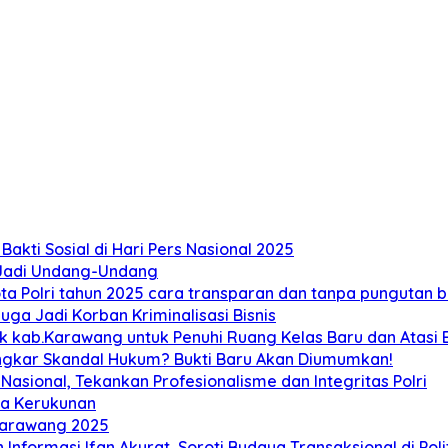
akti Sosial di Hari Pers Nasional 2025
 Jadi Undang-Undang
 Polri tahun 2025 cara transparan dan tanpa pungutan bi
ga Jadi Korban Kriminalisasi Bisnis
ab.Karawang untuk Penuhi Ruang Kelas Baru dan Atasi Ban
ongkar Skandal Hukum? Bukti Baru Akan Diumumkan!
sional, Tekankan Profesionalisme dan Integritas Polri
ga Kerukunan
Karawang 2025
 Informasi Ifan Akurat, Soroti Budaya Transaksional di Poli