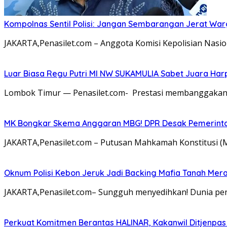
Kompolnas Sentil Polisi: Jangan Sembarangan Jerat War
JAKARTA,Penasilet.com – Anggota Komisi Kepolisian Nasi
Luar Biasa Regu Putri MI NW SUKAMULIA Sabet Juara Harpa
Lombok Timur — Penasilet.com- Prestasi membanggakan 
MK Bongkar Skema Anggaran MBG! DPR Desak Pemerintah
JAKARTA,Penasilet.com – Putusan Mahkamah Konstitusi 
Oknum Polisi Kebon Jeruk Jadi Backing Mafia Tanah Me
JAKARTA,Penasilet.com– Sungguh menyedihkan! Dunia pen
Perkuat Komitmen Berantas HALINAR, Kakanwil Ditjenpas