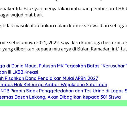
 Menaker Ida Fauziyah menyatakan imbauan pemberian THR 
gai wujud niat baik.
ang tidak masuk atau bukan dalam konteks kewajiban seba
iode sebelumnya 2021, 2022, saya kira kami juga berterima
ng diberikan kepada mitranya di Bulan Ramadan ini,” tutu
ga di Dunia Maya, Putusan MK Tegaskan Batas “Kerusuhan
n III LKBB Kreasi
 Pisahkan Dana Pendidikan Mulai APBN 2027
rampas Hak Keluarga Ambar Witjaksono Sutarman
 NTB Pimpin Sidak Penggeledahan dan Tes Urine di Lapas 
kesmas Dasan Lekong, Akan Dibagikan kepada 301 Siswa