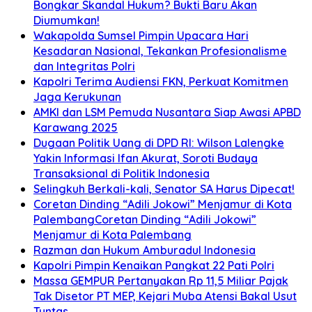
Bongkar Skandal Hukum? Bukti Baru Akan
Diumumkan!
Wakapolda Sumsel Pimpin Upacara Hari
Kesadaran Nasional, Tekankan Profesionalisme
dan Integritas Polri
Kapolri Terima Audiensi FKN, Perkuat Komitmen
Jaga Kerukunan
AMKI dan LSM Pemuda Nusantara Siap Awasi APBD
Karawang 2025
Dugaan Politik Uang di DPD RI: Wilson Lalengke
Yakin Informasi Ifan Akurat, Soroti Budaya
Transaksional di Politik Indonesia
Selingkuh Berkali-kali, Senator SA Harus Dipecat!
Coretan Dinding “Adili Jokowi” Menjamur di Kota
PalembangCoretan Dinding “Adili Jokowi”
Menjamur di Kota Palembang
Razman dan Hukum Amburadul Indonesia
Kapolri Pimpin Kenaikan Pangkat 22 Pati Polri
Massa GEMPUR Pertanyakan Rp 11,5 Miliar Pajak
Tak Disetor PT MEP, Kejari Muba Atensi Bakal Usut
Tuntas