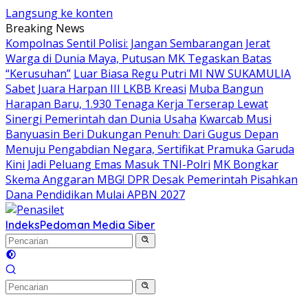
Langsung ke konten
Breaking News
Kompolnas Sentil Polisi: Jangan Sembarangan Jerat
Warga di Dunia Maya, Putusan MK Tegaskan Batas
“Kerusuhan”
Luar Biasa Regu Putri MI NW SUKAMULIA
Sabet Juara Harpan III LKBB Kreasi
Muba Bangun
Harapan Baru, 1.930 Tenaga Kerja Terserap Lewat
Sinergi Pemerintah dan Dunia Usaha
Kwarcab Musi
Banyuasin Beri Dukungan Penuh: Dari Gugus Depan
Menuju Pengabdian Negara, Sertifikat Pramuka Garuda
Kini Jadi Peluang Emas Masuk TNI-Polri
MK Bongkar
Skema Anggaran MBG! DPR Desak Pemerintah Pisahkan
Dana Pendidikan Mulai APBN 2027
Indeks
Pedoman Media Siber