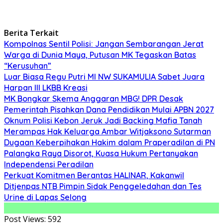
Berita Terkait
Kompolnas Sentil Polisi: Jangan Sembarangan Jerat
Warga di Dunia Maya, Putusan MK Tegaskan Batas
“Kerusuhan”
Luar Biasa Regu Putri MI NW SUKAMULIA Sabet Juara
Harpan III LKBB Kreasi
MK Bongkar Skema Anggaran MBG! DPR Desak
Pemerintah Pisahkan Dana Pendidikan Mulai APBN 2027
Oknum Polisi Kebon Jeruk Jadi Backing Mafia Tanah
Merampas Hak Keluarga Ambar Witjaksono Sutarman
Dugaan Keberpihakan Hakim dalam Praperadilan di PN
Palangka Raya Disorot, Kuasa Hukum Pertanyakan
Independensi Peradilan
Perkuat Komitmen Berantas HALINAR, Kakanwil
Ditjenpas NTB Pimpin Sidak Penggeledahan dan Tes
Urine di Lapas Selong
Post Views:
592