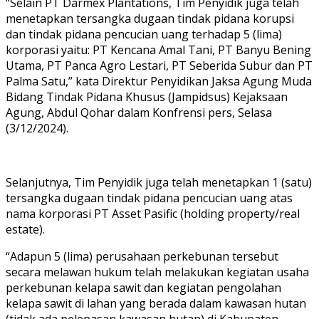
“Selain PT Darmex Plantations, Tim Penyidik juga telah
menetapkan tersangka dugaan tindak pidana korupsi
dan tindak pidana pencucian uang terhadap 5 (lima)
korporasi yaitu: PT Kencana Amal Tani, PT Banyu Bening
Utama, PT Panca Agro Lestari, PT Seberida Subur dan PT
Palma Satu,” kata Direktur Penyidikan Jaksa Agung Muda
Bidang Tindak Pidana Khusus (Jampidsus) Kejaksaan
Agung, Abdul Qohar dalam Konfrensi pers, Selasa
(3/12/2024).
Selanjutnya, Tim Penyidik juga telah menetapkan 1 (satu)
tersangka dugaan tindak pidana pencucian uang atas
nama korporasi PT Asset Pasific (holding property/real
estate).
“Adapun 5 (lima) perusahaan perkebunan tersebut
secara melawan hukum telah melakukan kegiatan usaha
perkebunan kelapa sawit dan kegiatan pengolahan
kelapa sawit di lahan yang berada dalam kawasan hutan
(tidak ada pelepasan kawasan hutan) di Kabupaten