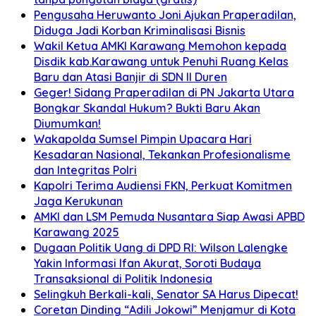
Pengusaha Heruwanto Joni Ajukan Praperadilan,
Diduga Jadi Korban Kriminalisasi Bisnis
Wakil Ketua AMKI Karawang Memohon kepada
Disdik kab.Karawang untuk Penuhi Ruang Kelas
Baru dan Atasi Banjir di SDN II Duren
Geger! Sidang Praperadilan di PN Jakarta Utara
Bongkar Skandal Hukum? Bukti Baru Akan
Diumumkan!
Wakapolda Sumsel Pimpin Upacara Hari
Kesadaran Nasional, Tekankan Profesionalisme
dan Integritas Polri
Kapolri Terima Audiensi FKN, Perkuat Komitmen
Jaga Kerukunan
AMKI dan LSM Pemuda Nusantara Siap Awasi APBD
Karawang 2025
Dugaan Politik Uang di DPD RI: Wilson Lalengke
Yakin Informasi Ifan Akurat, Soroti Budaya
Transaksional di Politik Indonesia
Selingkuh Berkali-kali, Senator SA Harus Dipecat!
Coretan Dinding “Adili Jokowi” Menjamur di Kota