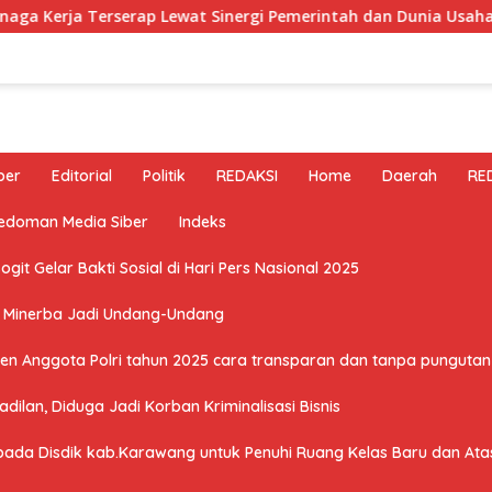
p Lewat Sinergi Pemerintah dan Dunia Usaha
Kwarcab 
ber
Editorial
Politik
REDAKSI
Home
Daerah
RE
edoman Media Siber
Indeks
it Gelar Bakti Sosial di Hari Pers Nasional 2025
U Minerba Jadi Undang-Undang
n Anggota Polri tahun 2025 cara transparan dan tanpa pungutan 
ilan, Diduga Jadi Korban Kriminalisasi Bisnis
a Disdik kab.Karawang untuk Penuhi Ruang Kelas Baru dan Atasi 