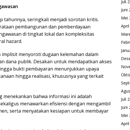
Juli 
ngawasan
Juni
Mei 
 tahunnya, seringkali menjadi sorotan kritis.
Apri
erataan pembangunan dan pemberdayaan
gawasan di tingkat lokal dan kompleksitas
Mare
ral hazard.
Febr
Janu
ra implisit menyoroti dugaan kelemahan dalam
Des
an dana publik. Desakan untuk mendapatkan akses
Nov
hingga bukti pembayaran menunjukkan upaya
Okto
anaan hingga realisasi, khususnya yang terkait
Sept
Agus
ng menekankan bahwa informasi ini adalah
Juli 
, sekaligus menawarkan efisiensi dengan mengambil
Juni
men, serta menyatakan kesiapan untuk membayar
Mei 
Apri