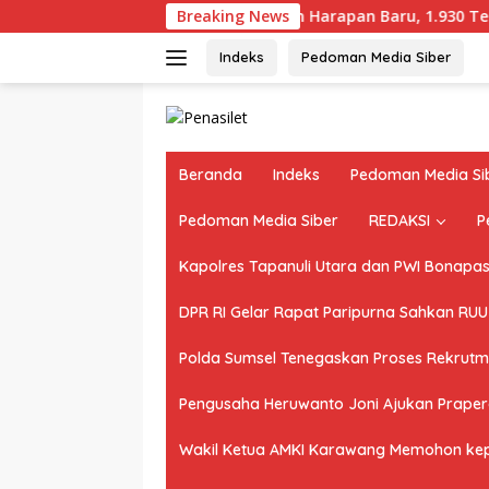
Langsung
Muba Bangun Harapan Baru, 1.930 Tenaga Kerja Tersera
Breaking News
ke
konten
Indeks
Pedoman Media Siber
Beranda
Indeks
Pedoman Media Si
Pedoman Media Siber
REDAKSI
P
Kapolres Tapanuli Utara dan PWI Bonapasog
DPR RI Gelar Rapat Paripurna Sahkan RU
Polda Sumsel Tenegaskan Proses Rekrutme
Pengusaha Heruwanto Joni Ajukan Praperad
Wakil Ketua AMKI Karawang Memohon kepad