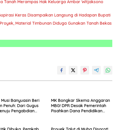
afia Tanah Merampas Hak Keluarga Ambar Witjaksono
3 Aspirasi Keras Disampaikan Langsung di Hadapan Bupati
n Proyek, Material Timbunan Diduga Gunakan Tanah Bekas
Musi Banyuasin Beri
MK Bongkar Skema Anggaran
 Penuh: Dari Gugus
MBG! DPR Desak Pemerintah
enuju Pengabdian
Pisahkan Dana Pendidikan
Sertifikat Pramuka
Mulai APBN 2027
ini Jadi Peluang Emas
I-Polri
itik Dibuka, Pemkab
Proyek Talut di Muba Disorot!