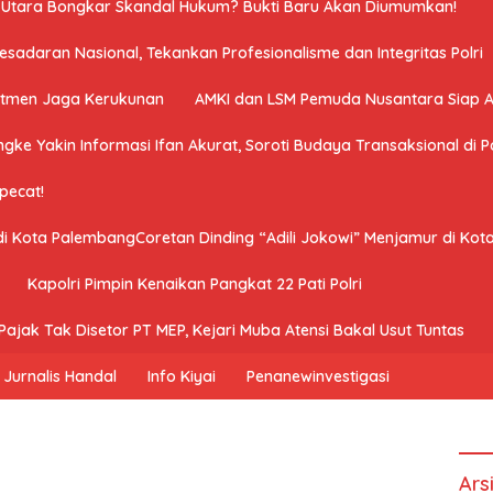
a Utara Bongkar Skandal Hukum? Bukti Baru Akan Diumumkan!
adaran Nasional, Tekankan Profesionalisme dan Integritas Polri
mitmen Jaga Kerukunan
AMKI dan LSM Pemuda Nusantara Siap 
ngke Yakin Informasi Ifan Akurat, Soroti Budaya Transaksional di Po
ipecat!
 di Kota PalembangCoretan Dinding “Adili Jokowi” Menjamur di Ko
Kapolri Pimpin Kenaikan Pangkat 22 Pati Polri
ajak Tak Disetor PT MEP, Kejari Muba Atensi Bakal Usut Tuntas
Jurnalis Handal
Info Kiyai
Penanewinvestigasi
Ars