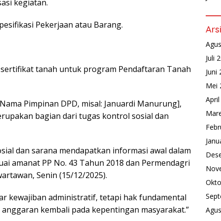
asi kegiatan.
pesifikasi Pekerjaan atau Barang.
Ars
Agus
Juli 
a sertifikat tanah untuk program Pendaftaran Tanah
Juni
Mei 
Apri
 [Nama Pimpinan DPD, misal: Januardi Manurung],
Mare
pakan bagian dari tugas kontrol sosial dan
Febr
Janu
sosial dan sarana mendapatkan informasi awal dalam
Des
uai amanat PP No. 43 Tahun 2018 dan Permendagri
Nov
artawan, Senin (15/12/2025).
Okto
Sept
 kewajiban administratif, tetapi hak fundamental
h anggaran kembali pada kepentingan masyarakat.”
Agus