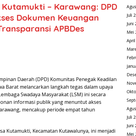
a Kutamukti – Karawang: DPD
Agus
Akses Dokumen Keuangan
Juli 
Juni
Transparansi APBDes
Mei 
Apri
Mare
Febr
Janu
Des
mpinan Daerah (DPD) Komunitas Penegak Keadilan
Nov
Jawa Barat melancarkan langkah tegas dalam upaya
Okto
embaga Swadaya Masyarakat (LSM) ini secara
Sept
onan informasi publik yang menuntut akses
Agus
Karawang, mencakup periode empat tahun
Juli 
Juni
esa Kutamukti, Kecamatan Kutawalunya, ini menjadi
Mei 