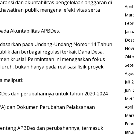
aransi dan akuntabilitas pengelolaan anggaran di
Apri
hawatiran publik mengenai efektivitas serta
Mare
Febr
pada Akuntabilitas APBDes.
Janu
Des
 didasarkan pada Undang-Undang Nomor 14 Tahun
Nov
blik dan berbagai regulasi terkait Dana Desa,
Okto
men krusial. Permintaan ini menegaskan fokus
Sept
uh, bukan hanya pada realisasi fisik proyek.
Agus
 meliputi:
Juli 
Juni
APBDes dan perubahannya untuk tahun 2020-2024.
Mei 
DPA) dan Dokumen Perubahan Pelaksanaan
Apri
Mare
Febr
 tentang APBDes dan perubahannya, termasuk
Janu