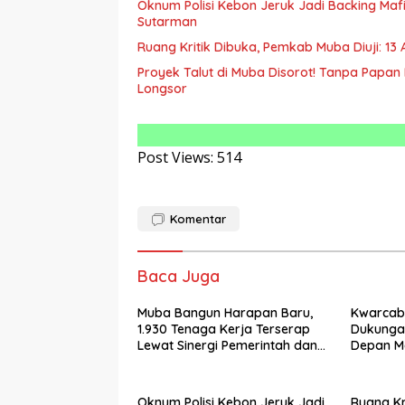
Oknum Polisi Kebon Jeruk Jadi Backing M
Sutarman
Ruang Kritik Dibuka, Pemkab Muba Diuji: 1
Proyek Talut di Muba Disorot! Tanpa Papa
Longsor
Post Views:
514
Komentar
Baca Juga
Muba Bangun Harapan Baru,
Kwarcab 
1.930 Tenaga Kerja Terserap
Dukungan
Lewat Sinergi Pemerintah dan
Depan M
Dunia Usaha
Negara, 
Garuda K
Masuk TN
Oknum Polisi Kebon Jeruk Jadi
Ruang Kr