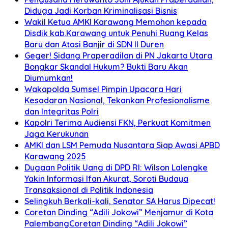
Diduga Jadi Korban Kriminalisasi Bisnis
Wakil Ketua AMKI Karawang Memohon kepada
Disdik kab.Karawang untuk Penuhi Ruang Kelas
Baru dan Atasi Banjir di SDN II Duren
Geger! Sidang Praperadilan di PN Jakarta Utara
Bongkar Skandal Hukum? Bukti Baru Akan
Diumumkan!
Wakapolda Sumsel Pimpin Upacara Hari
Kesadaran Nasional, Tekankan Profesionalisme
dan Integritas Polri
Kapolri Terima Audiensi FKN, Perkuat Komitmen
Jaga Kerukunan
AMKI dan LSM Pemuda Nusantara Siap Awasi APBD
Karawang 2025
Dugaan Politik Uang di DPD RI: Wilson Lalengke
Yakin Informasi Ifan Akurat, Soroti Budaya
Transaksional di Politik Indonesia
Selingkuh Berkali-kali, Senator SA Harus Dipecat!
Coretan Dinding “Adili Jokowi” Menjamur di Kota
PalembangCoretan Dinding “Adili Jokowi”