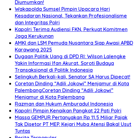
Diumumkan!
Wakapolda Sumsel Pimpin Upacara Hari
Kesadaran Nasional, Tekankan Profesionalisme
dan Integritas Polri
Kapolri Terima Audiensi FKN, Perkuat Komitmen
Jaga Kerukunan
AMKI dan LSM Pemuda Nusantara Siap Awasi APBD
Karawang 2025
Dugaan Politik Uang di DPD RI: Wilson Lalengke
Yakin Informasi Ifan Akurat, Soroti Budaya
Transaksional di Politik Indonesia
Selingkuh Berkali-kali, Senator SA Harus Dipecat!
Coretan Dinding “Adili Jokowi” Menjamur di Kota
PalembangCoretan Dinding “Adili Jokowi”
Menjamur di Kota Palembang
Razman dan Hukum Amburadul Indonesia
Kapolri Pimpin Kenaikan Pangkat 22 Pati Polri
Massa GEMPUR Pertanyakan Rp 11,5 Miliar Pajak
Tak Disetor PT MEP, Kejari Muba Atensi Bakal Usut
Tuntas
Berita Terpopuler