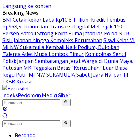
Langsung ke konten
Breaking News
BNI Cetak Rekor Laba Rp10,8 Triliun, Kredit Tembus
Rp968,5 Triliun dan Transaksi Digital Melonjak 110
Persen
Patroli Strong Point Puma Jatanras Polda NTB
Sisir Jalanan hingga Kompleks Perumahan
Siswi Kelas VI
MI NW Sukamulia Kembali Naik Podium, Buktikan
Talenta Atlet Muda Lombok Timur
Kompolnas Sentil
Polisi: Jangan Sembarangan Jerat Warga di Dunia Maya,
Putusan MK Tegaskan Batas “Kerusuhan”
Luar Biasa
Regu Putri MI NW SUKAMULIA Sabet Juara Harpan III
LKBB Kreasi
Indeks
Pedoman Media Siber
Beranda