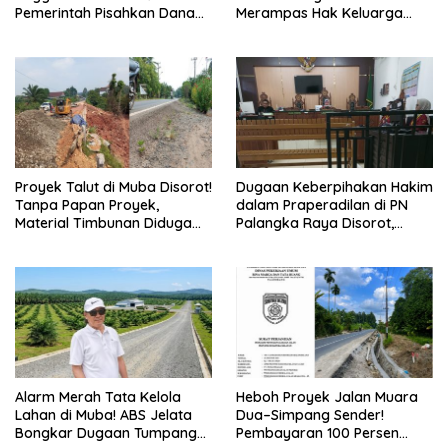
Pemerintah Pisahkan Dana
Merampas Hak Keluarga
Pendidikan Mulai APBN 2027
Ambar Witjaksono Sutarman
Proyek Talut di Muba Disorot!
Dugaan Keberpihakan Hakim
Tanpa Papan Proyek,
dalam Praperadilan di PN
Material Timbunan Diduga
Palangka Raya Disorot,
Gunakan Tanah Bekas
Kuasa Hukum Pertanyakan
Longsor
Independensi Peradilan
Alarm Merah Tata Kelola
Heboh Proyek Jalan Muara
Lahan di Muba! ABS Jelata
Dua–Simpang Sender!
Bongkar Dugaan Tumpang
Pembayaran 100 Persen