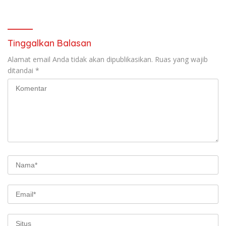
Tindih Aset Daerah, Kawasan
Dipertanyakan, PPTK Sebut
Hutan, dan Konsesi
Ada Dugaan Pemalsuan
Korporasi Terungkap
Tanda Tangan
Tinggalkan Balasan
Alamat email Anda tidak akan dipublikasikan.
Ruas yang wajib
ditandai
*