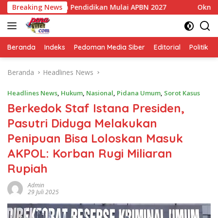
Langsung
 Dana Pendidikan Mulai APBN 2027
Breaking News
Oknum Polisi Kebon
ke
konten
Beranda
Indeks
Pedoman Media Siber
Editorial
Politik
Beranda
Headlines News
Headlines News
,
Hukum
,
Nasional
,
Pidana Umum
,
Sorot Kasus
Berkedok Staf Istana Presiden,
Pasutri Diduga Melakukan
Penipuan Bisa Loloskan Masuk
AKPOL: Korban Rugi Miliaran
Rupiah
Admin
29 Juli 2025