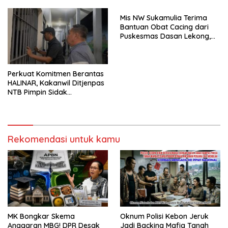
Hutan, dan Konsesi
Ada Dugaan Pemalsuan
Korporasi Terungkap
Tanda Tangan
Mis NW Sukamulia Terima
Bantuan Obat Cacing dari
Puskesmas Dasan Lekong,
Akan Dibagikan kepada 301
Siswa
Perkuat Komitmen Berantas
HALINAR, Kakanwil Ditjenpas
NTB Pimpin Sidak
Penggeledahan dan Tes
Urine di Lapas Selong
Rekomendasi untuk kamu
MK Bongkar Skema
Oknum Polisi Kebon Jeruk
Anggaran MBG! DPR Desak
Jadi Backing Mafia Tanah