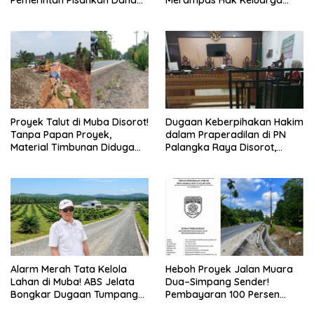
Pemerintah Pisahkan Dana
Merampas Hak Keluarga
Pendidikan Mulai APBN 2027
Ambar Witjaksono Sutarman
Proyek Talut di Muba Disorot!
Dugaan Keberpihakan Hakim
Tanpa Papan Proyek,
dalam Praperadilan di PN
Material Timbunan Diduga
Palangka Raya Disorot,
Gunakan Tanah Bekas
Kuasa Hukum Pertanyakan
Longsor
Independensi Peradilan
Alarm Merah Tata Kelola
Heboh Proyek Jalan Muara
Lahan di Muba! ABS Jelata
Dua–Simpang Sender!
Bongkar Dugaan Tumpang
Pembayaran 100 Persen
Tindih Aset Daerah, Kawasan
Dipertanyakan, PPTK Sebut