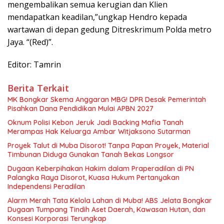
mengembalikan semua kerugian dan Klien
mendapatkan keadilan,”ungkap Hendro kepada
wartawan di depan gedung Ditreskrimum Polda metro
Jaya. “(Red)”.
Editor: Tamrin
Berita Terkait
MK Bongkar Skema Anggaran MBG! DPR Desak Pemerintah
Pisahkan Dana Pendidikan Mulai APBN 2027
Oknum Polisi Kebon Jeruk Jadi Backing Mafia Tanah
Merampas Hak Keluarga Ambar Witjaksono Sutarman
Proyek Talut di Muba Disorot! Tanpa Papan Proyek, Material
Timbunan Diduga Gunakan Tanah Bekas Longsor
Dugaan Keberpihakan Hakim dalam Praperadilan di PN
Palangka Raya Disorot, Kuasa Hukum Pertanyakan
Independensi Peradilan
Alarm Merah Tata Kelola Lahan di Muba! ABS Jelata Bongkar
Dugaan Tumpang Tindih Aset Daerah, Kawasan Hutan, dan
Konsesi Korporasi Terungkap