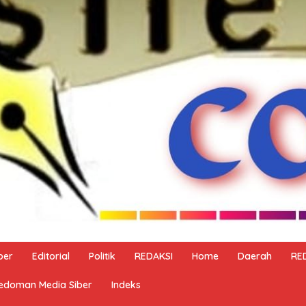
ber
Editorial
Politik
REDAKSI
Home
Daerah
RE
edoman Media Siber
Indeks