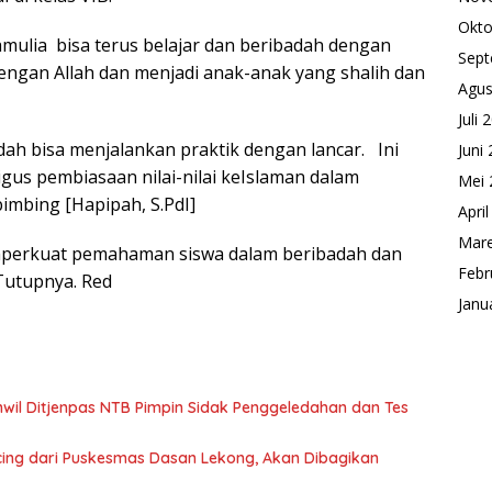
Okto
mulia bisa terus belajar dan beribadah dengan
Sept
dengan Allah dan menjadi anak-anak yang shalih dan
Agus
Juli 
dah bisa menjalankan praktik dengan lancar. Ini
Juni
ligus pembiasaan nilai-nilai keIslaman dalam
Mei 
imbing [Hapipah, S.PdI]
Apri
Mare
emperkuat pemahaman siswa dalam beribadah dan
Febr
 Tutupnya. Red
Janu
wil Ditjenpas NTB Pimpin Sidak Penggeledahan dan Tes
ing dari Puskesmas Dasan Lekong, Akan Dibagikan