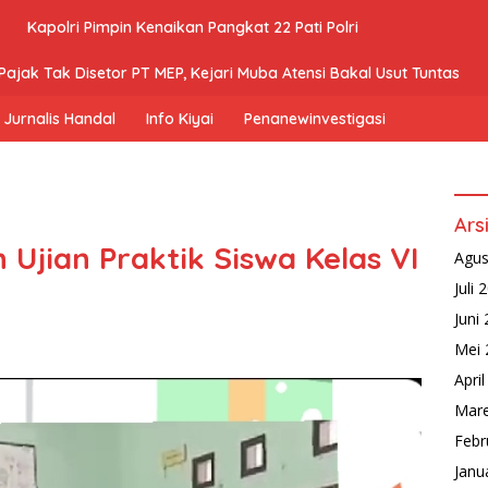
Kapolri Pimpin Kenaikan Pangkat 22 Pati Polri
ajak Tak Disetor PT MEP, Kejari Muba Atensi Bakal Usut Tuntas
Jurnalis Handal
Info Kiyai
Penanewinvestigasi
Ars
 Ujian Praktik Siswa Kelas VI
Agus
Juli 
Juni
Mei 
Apri
Mare
Febr
Janu