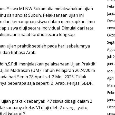
Febr
com- Siswa MI NW Sukamulia melaksanakan ujian
Janu
udhu dan sholat Subuh, Pelaksanaan ujian ini
Des
n dan kemampuan siswa dalam menerapkan ilmu
tiap siswa diuji secara individual. Dimulai dari tata
Nov
ksanaan shalat fardhu secara lengkap.
Okto
Sept
aan ujian praktik setelah pada hari sebelumnya
Agus
as dan Bahasa Arab.
Juli 
din,S.PdI menjelaskan pelaksanaan Ujian Praktik
Juni
 Ujian Madrasah {UM} Tahun Pelajaran 2024/2025
Mei 
ada hari Senin 28 April s.d 2 Mei 2025. Tidak
Apri
ya beberapa saja seperti B, Arab, Penjas, SBDP.
Mare
Febr
Janu
 ujian praktik sebanyak 47 siswa dibagi dalam 2
Des
aksanaanya kelas VI diuji oleh 2 orang yaitu
I di kelas VIB.
Nov