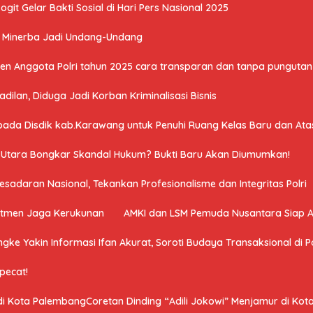
it Gelar Bakti Sosial di Hari Pers Nasional 2025
U Minerba Jadi Undang-Undang
n Anggota Polri tahun 2025 cara transparan dan tanpa pungutan 
ilan, Diduga Jadi Korban Kriminalisasi Bisnis
a Disdik kab.Karawang untuk Penuhi Ruang Kelas Baru dan Atasi 
a Utara Bongkar Skandal Hukum? Bukti Baru Akan Diumumkan!
adaran Nasional, Tekankan Profesionalisme dan Integritas Polri
mitmen Jaga Kerukunan
AMKI dan LSM Pemuda Nusantara Siap 
ngke Yakin Informasi Ifan Akurat, Soroti Budaya Transaksional di Po
ipecat!
 di Kota PalembangCoretan Dinding “Adili Jokowi” Menjamur di Ko