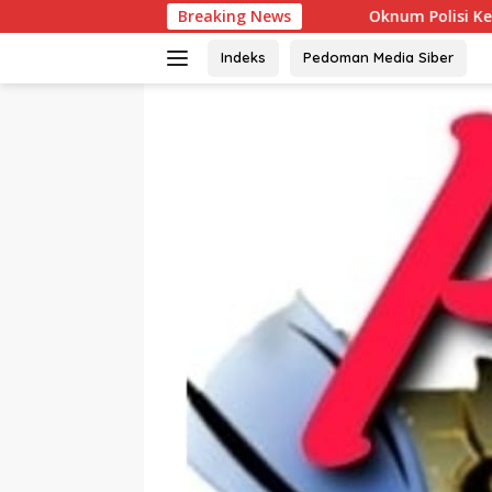
Langsung
Oknum Polisi Kebon Jeruk Jadi Backing Ma
Breaking News
ke
konten
Indeks
Pedoman Media Siber