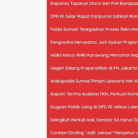
Kapolres Tapanuli Utara dan PWI Bonapasog
DPR RI Gelar Rapat Paripurna Sahkan RU
Polda Sumsel Tenegaskan Proses Rekrutme
Pengusaha Heruwanto Joni Ajukan Praperad
Wakil Ketua AMKI Karawang Memohon kepad
Geger! Sidang Praperadilan di PN Jakart
Wakapolda Sumsel Pimpin Upacara Hari Kes
Kapolri Terima Audiensi FKN, Perkuat Ko
Dugaan Politik Uang di DPD RI: Wilson Lale
Selingkuh Berkali-kali, Senator SA Harus D
Coretan Dinding “Adili Jokowi” Menjamur