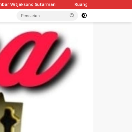
Ruang Kritik Dibuka, Pemkab Muba Diuji: 13 Aspirasi K