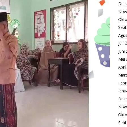
Des
Nov
Okto
Sept
Agus
Juli 
Juni
Mei 
Apri
Mare
Febr
Janu
Des
Nov
Okto
Sept