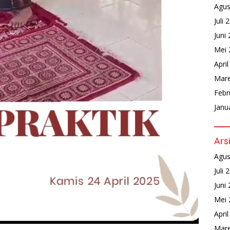
Agus
Juli 
Juni
Mei 
Apri
Mare
Febr
Janu
Ars
Agus
Juli 
Juni
Mei 
Apri
Mare