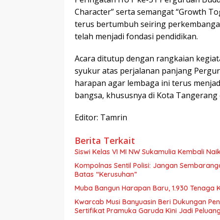
Character” serta semangat “Growth T
terus bertumbuh seiring perkembangan
telah menjadi fondasi pendidikan.
Acara ditutup dengan rangkaian kegiat
syukur atas perjalanan panjang Pergur
harapan agar lembaga ini terus menjad
bangsa, khususnya di Kota Tangerang d
Editor: Tamrin
Berita Terkait
Siswi Kelas VI MI NW Sukamulia Kembali Nai
Kompolnas Sentil Polisi: Jangan Sembaran
Batas “Kerusuhan”
Muba Bangun Harapan Baru, 1.930 Tenaga K
Kwarcab Musi Banyuasin Beri Dukungan Pen
Sertifikat Pramuka Garuda Kini Jadi Peluan