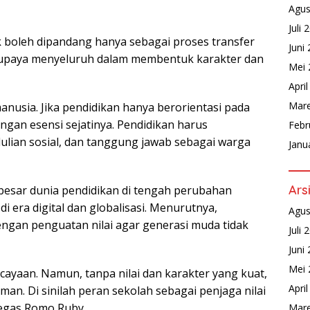
Agus
Juli 
 boleh dipandang hanya sebagai proses transfer
Juni
 upaya menyeluruh dalam membentuk karakter dan
Mei 
Apri
Mare
nusia. Jika pendidikan hanya berorientasi pada
angan esensi sejatinya. Pendidikan harus
Febr
ulian sosial, dan tanggung jawab sebagai warga
Janu
Ars
esar dunia pendidikan di tengah perubahan
 era digital dan globalisasi. Menurutnya,
Agus
ngan penguatan nilai agar generasi muda tidak
Juli 
Juni
Mei 
ayaan. Namun, tanpa nilai dan karakter yang kuat,
Apri
man. Di sinilah peran sekolah sebagai penjaga nilai
tegas Romo Ruby.
Mare