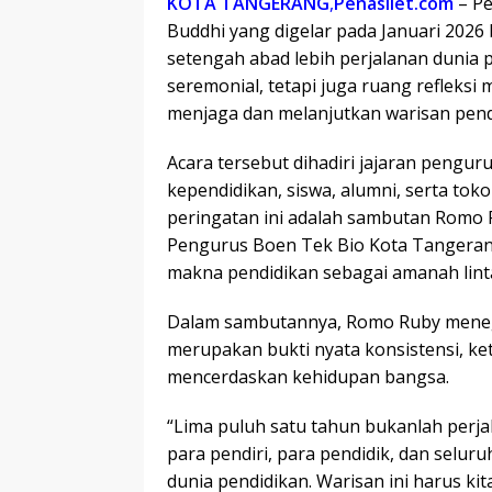
KOTA TANGERANG
,
Penasilet.com
– Pe
Buddhi yang digelar pada Januari 202
setengah abad lebih perjalanan dunia p
seremonial, tetapi juga ruang reflek
menjaga dan melanjutkan warisan pendi
Acara tersebut dihadiri jajaran pengur
kependidikan, siswa, alumni, serta to
peringatan ini adalah sambutan Romo 
Pengurus Boen Tek Bio Kota Tangera
makna pendidikan sebagai amanah linta
Dalam sambutannya, Romo Ruby meneg
merupakan bukti nyata konsistensi, k
mencerdaskan kehidupan bangsa.
“Lima puluh satu tahun bukanlah perja
para pendiri, para pendidik, dan selur
dunia pendidikan. Warisan ini harus k