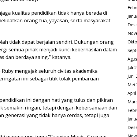
Febr
ga kualitas pendidikan tidak hanya berada di
Janu
melibatkan orang tua, yayasan, serta masyarakat
Des
Nov
lah tidak dapat berjalan sendiri. Dukungan orang
Okto
nergi semua pihak menjadi kunci keberhasilan dalam
Sept
s dan berdaya saing,” katanya.
Agus
Juli 
Ruby mengajak seluruh civitas akademika
Juni
ingatan ini sebagai titik tolak pembaruan
Mei 
Apri
pendidikan ini dengan hati yang tulus dan pikiran
Mare
ak semakin ringan, tetapi dengan kebersamaan dan
Febr
 generasi yang tidak hanya cerdas, tetapi juga
Janu
Des
Nov
dhi mengusung tema “Growing Minds, Growing