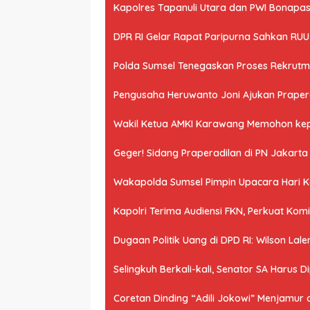
Kapolres Tapanuli Utara dan PWI Bonapasog
DPR RI Gelar Rapat Paripurna Sahkan RU
Polda Sumsel Tenegaskan Proses Rekrutme
Pengusaha Heruwanto Joni Ajukan Praperad
Wakil Ketua AMKI Karawang Memohon kepad
Geger! Sidang Praperadilan di PN Jakart
Wakapolda Sumsel Pimpin Upacara Hari Kes
Kapolri Terima Audiensi FKN, Perkuat Ko
Dugaan Politik Uang di DPD RI: Wilson Lale
Selingkuh Berkali-kali, Senator SA Harus D
Coretan Dinding “Adili Jokowi” Menjamur