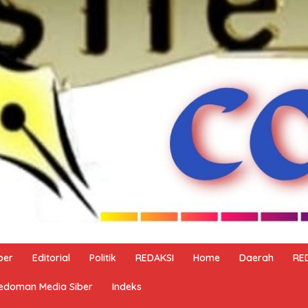
ber
Editorial
Politik
REDAKSI
Home
Daerah
RE
edoman Media Siber
Indeks