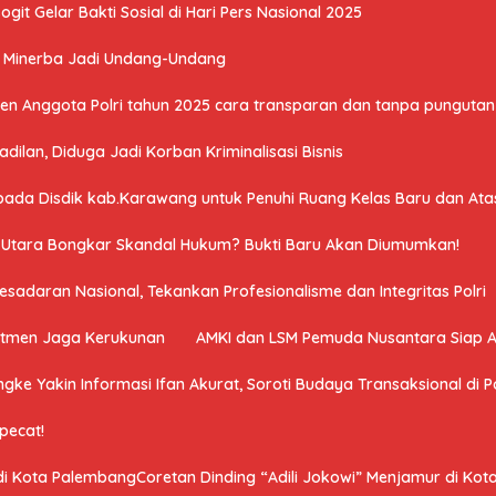
it Gelar Bakti Sosial di Hari Pers Nasional 2025
U Minerba Jadi Undang-Undang
n Anggota Polri tahun 2025 cara transparan dan tanpa pungutan 
ilan, Diduga Jadi Korban Kriminalisasi Bisnis
a Disdik kab.Karawang untuk Penuhi Ruang Kelas Baru dan Atasi 
a Utara Bongkar Skandal Hukum? Bukti Baru Akan Diumumkan!
adaran Nasional, Tekankan Profesionalisme dan Integritas Polri
mitmen Jaga Kerukunan
AMKI dan LSM Pemuda Nusantara Siap 
ngke Yakin Informasi Ifan Akurat, Soroti Budaya Transaksional di Po
ipecat!
 di Kota PalembangCoretan Dinding “Adili Jokowi” Menjamur di Ko