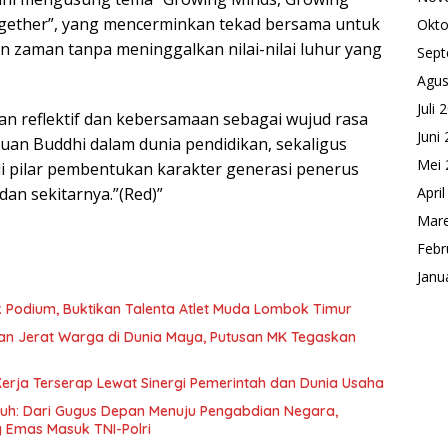
ogether”, yang mencerminkan tekad bersama untuk
Okto
 zaman tanpa meninggalkan nilai-nilai luhur yang
Sept
Agus
Juli 
an reflektif dan kebersamaan sebagai wujud rasa
Juni
uan Buddhi dalam dunia pendidikan, sekaligus
Mei 
i pilar pembentukan karakter generasi penerus
an sekitarnya.”(Red)”
Apri
Mare
Febr
Janu
k Podium, Buktikan Talenta Atlet Muda Lombok Timur
gan Jerat Warga di Dunia Maya, Putusan MK Tegaskan
erja Terserap Lewat Sinergi Pemerintah dan Dunia Usaha
uh: Dari Gugus Depan Menuju Pengabdian Negara,
g Emas Masuk TNI-Polri