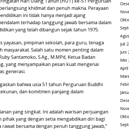
ringatan Hari Ulang Tahun (HUT) ke-51 Perguruan
Des
6 berlangsung khidmat dan penuh makna. Perayaan
Nov
endidikan ini tidak hanya menjadi ajang
Okto
si mendalam terhadap tanggung jawab bersama dalam
Sept
dikan yang telah dibangun sejak tahun 1975.
Agus
us yayasan, pimpinan sekolah, para guru, tenaga
Juli 
koh masyarakat. Salah satu momen penting dalam
Juni
Ruby Santamoko, S.Ag., M.MPd, Ketua Badan
Mei 
ng, yang menyampaikan pesan kuat mengenai
Apri
s generasi.
Mare
askan bahwa usia 51 tahun Perguruan Buddhi
Febr
etekunan, dan komitmen panjang dalam
Janu
Des
Nov
lanan yang singkat. Ini adalah warisan perjuangan
Okto
uh pihak yang dengan setia mengabdikan diri bagi
Sept
ita rawat bersama dengan penuh tanggung jawab,”