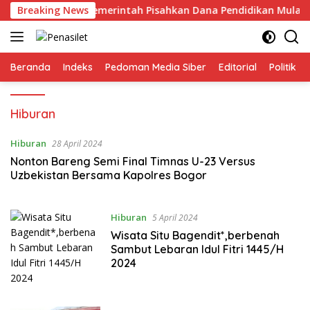
Langsung
! DPR Desak Pemerintah Pisahkan Dana Pendidikan Mulai APB
Breaking News
ke
konten
Beranda
Indeks
Pedoman Media Siber
Editorial
Politik
Hiburan
Hiburan
28 April 2024
Nonton Bareng Semi Final Timnas U-23 Versus
Uzbekistan Bersama Kapolres Bogor
Hiburan
5 April 2024
Wisata Situ Bagendit*,berbenah
Sambut Lebaran Idul Fitri 1445/H
2024